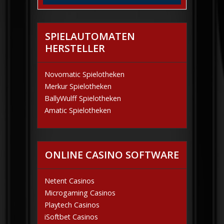
SPIELAUTOMATEN
HERSTELLER
Novomatic Spielotheken
Merkur Spielotheken
BallyWulff Spielotheken
Amatic Spielotheken
ONLINE CASINO SOFTWARE
Netent Casinos
Microgaming Casinos
Playtech Casinos
iSoftbet Casinos