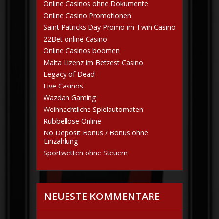
Online Casinos ohne Dokumente
Online Casino Promotionen
Saint Patricks Day Promo im Twin Casino
22Bet online Casino
Online Casinos boomen
Malta Lizenz im Betzest Casino
Legacy of Dead
Live Casinos
Wazdan Gaming
Weihnachtliche Spielautomaten
Rubbellose Online
No Deposit Bonus / Bonus ohne
Einzahlung
Sportwetten ohne Steuern
NEUESTE KOMMENTARE