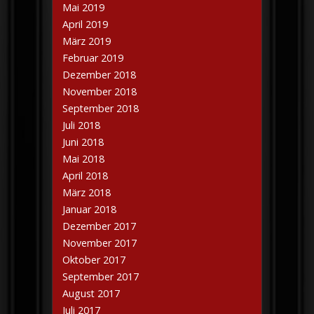
Mai 2019
April 2019
März 2019
Februar 2019
Dezember 2018
November 2018
September 2018
Juli 2018
Juni 2018
Mai 2018
April 2018
März 2018
Januar 2018
Dezember 2017
November 2017
Oktober 2017
September 2017
August 2017
Juli 2017