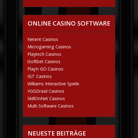
ONLINE CASINO SOFTWARE
Netent Casinos
Microgaming Casinos
Playtech Casinos
iSoftbet Casinos
Play’n GO Casinos
IGT Casinos
Williams Interactive Spiele
YGGDrasil Casinos
SkillOnNet Casinos
Multi Software Casinos
NEUESTE BEITRÄGE