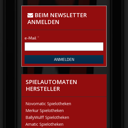
BEIM NEWSLETTER
ANMELDEN
SPIELAUTOMATEN
HERSTELLER
Novomatic Spielotheken
Merkur Spielotheken
BallyWulff Spielotheken
Amatic Spielotheken