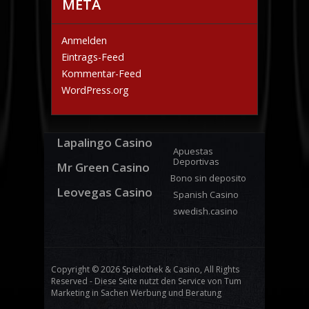
META
Anmelden
Eintrags-Feed
Kommentar-Feed
WordPress.org
Lapalingo Casino
Apuestas
Deportivas
Mr Green Casino
Bono sin deposito
Leovegas Casino
Spanish Casino
swedish.casino
Copyright © 2026
Spielothek & Casino
, All Rights
Reserved - Diese Seite nutzt den Service von
Tum
Marketing
in Sachen Werbung und Beratung