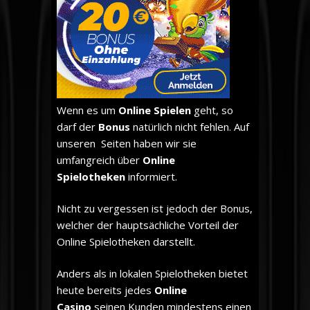
Wenn es um
Online Spielen
geht, so
darf der
Bonus
natürlich nicht fehlen. Auf
unseren Seiten haben wir sie
umfangreich über
Online
Spielotheken
informiert.
Nicht zu vergessen ist jedoch der Bonus,
welcher der hauptsächliche Vorteil der
Online Spielotheken darstellt.
Anders als in lokalen Spielotheken bietet
heute bereits jedes
Online
Casino
seinen Kunden mindestens einen