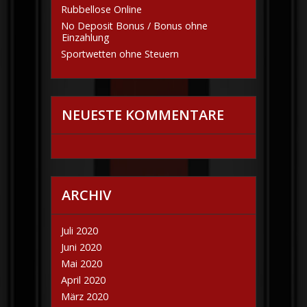
Rubbellose Online
No Deposit Bonus / Bonus ohne
Einzahlung
Sportwetten ohne Steuern
NEUESTE KOMMENTARE
ARCHIV
Juli 2020
Juni 2020
Mai 2020
April 2020
März 2020