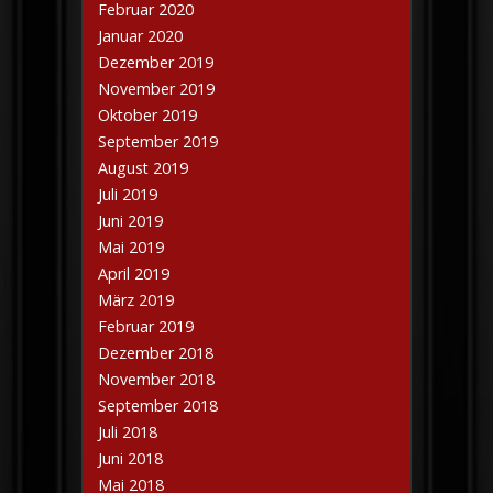
Februar 2020
Januar 2020
Dezember 2019
November 2019
Oktober 2019
September 2019
August 2019
Juli 2019
Juni 2019
Mai 2019
April 2019
März 2019
Februar 2019
Dezember 2018
November 2018
September 2018
Juli 2018
Juni 2018
Mai 2018