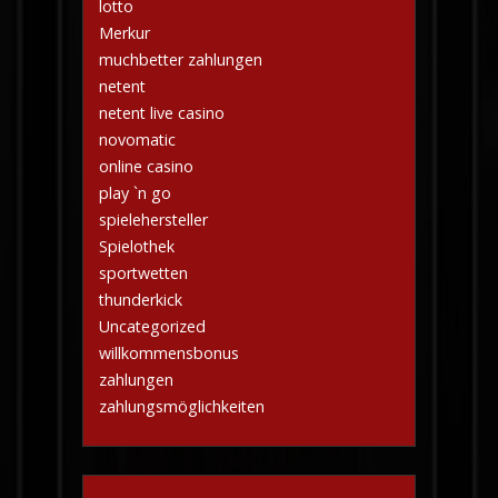
lotto
Merkur
muchbetter zahlungen
netent
netent live casino
novomatic
online casino
play `n go
spielehersteller
Spielothek
sportwetten
thunderkick
Uncategorized
willkommensbonus
zahlungen
zahlungsmöglichkeiten