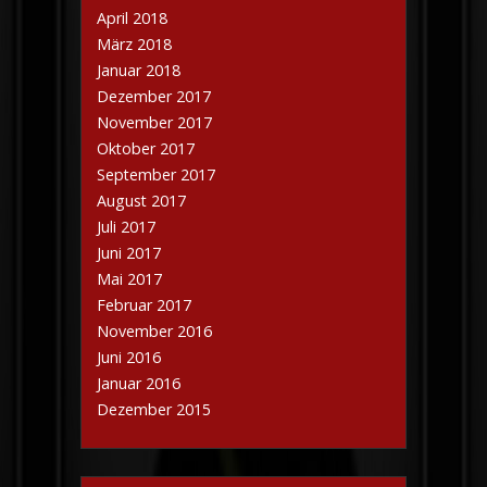
April 2018
März 2018
Januar 2018
Dezember 2017
November 2017
Oktober 2017
September 2017
August 2017
Juli 2017
Juni 2017
Mai 2017
Februar 2017
November 2016
Juni 2016
Januar 2016
Dezember 2015