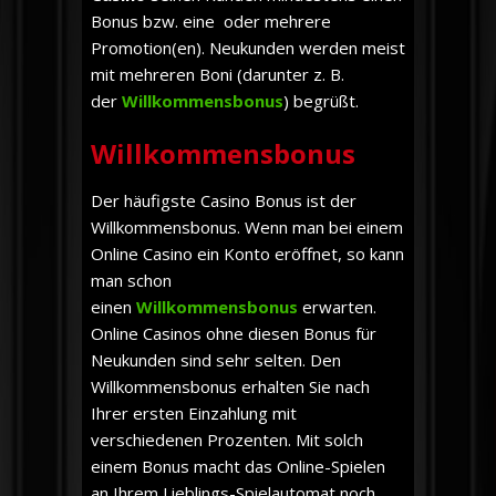
Bonus bzw. eine oder mehrere
Promotion(en). Neukunden werden meist
mit mehreren Boni (darunter z. B.
der
Willkommensbonus
) begrüßt.
Willkommensbonus
Der häufigste Casino Bonus ist der
Willkommensbonus. Wenn man bei einem
Online Casino ein Konto eröffnet, so kann
man schon
einen
Willkommensbonus
erwarten.
Online Casinos ohne diesen Bonus für
Neukunden sind sehr selten. Den
Willkommensbonus erhalten Sie nach
Ihrer ersten Einzahlung mit
verschiedenen Prozenten. Mit solch
einem Bonus macht das Online-Spielen
an Ihrem Lieblings-Spielautomat noch