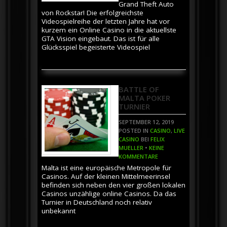
Grand Theft Auto
von Rockstar! Die erfolgreichste
Videospielreihe der letzten Jahre hat vor
kurzem ein Online Casino in die aktuellste
GTA Vision eingebaut. Das ist für alle
Glücksspiel begeisterte Videospiel
BATTLE OF
MALTA POKER
TURNIER
SEPTEMBER 12, 2019
POSTED IN
CASINO
,
LIVE
CASINO
BEI
FELIX
MUELLER
•
KEINE
KOMMENTARE
Malta ist eine europäische Metropole für
Casinos. Auf der kleinen Mittelmeerinsel
befinden sich neben den vier großen lokalen
Casinos unzählige online Casinos. Da das
Turnier in Deutschland noch relativ
unbekannt