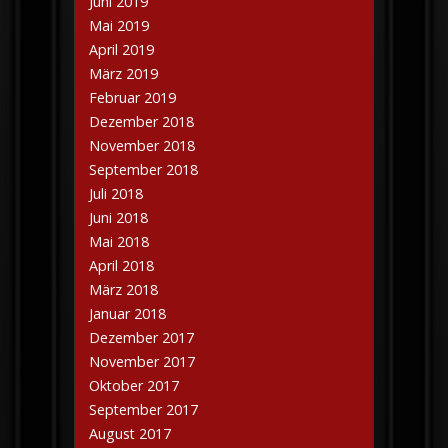
Juni 2019
Mai 2019
April 2019
März 2019
Februar 2019
Dezember 2018
November 2018
September 2018
Juli 2018
Juni 2018
Mai 2018
April 2018
März 2018
Januar 2018
Dezember 2017
November 2017
Oktober 2017
September 2017
August 2017