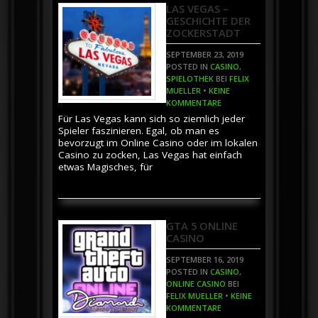
LAS VEGAS –
GESCHICHTE DER
ZOCKERSTADT
SEPTEMBER 23, 2019
POSTED IN
CASINO
,
SPIELOTHEK
BEI
FELIX
MUELLER
•
KEINE
KOMMENTARE
Für Las Vegas kann sich so ziemlich jeder
Spieler faszinieren. Egal, ob man es
bevorzugt im Online Casino oder im lokalen
Casino zu zocken, Las Vegas hat einfach
etwas Magisches, für
GTA 5 ONLINE
CASINO
SEPTEMBER 16, 2019
POSTED IN
CASINO
,
ONLINE CASINO
BEI
FELIX MUELLER
•
KEINE
KOMMENTARE