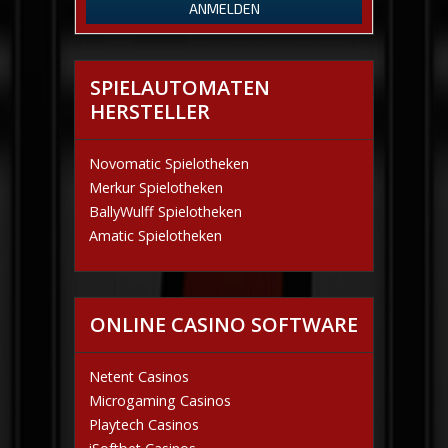
SPIELAUTOMATEN
HERSTELLER
Novomatic Spielotheken
Merkur Spielotheken
BallyWulff Spielotheken
Amatic Spielotheken
ONLINE CASINO SOFTWARE
Netent Casinos
Microgaming Casinos
Playtech Casinos