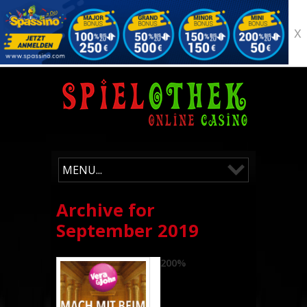
X
Archive for
September 2019
200%