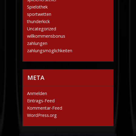
Spielothek
sportwetten
thunderkick
Uncategorized
willkommensbonus
zahlungen
zahlungsmöglichkeiten
META
Anmelden
Eintrags-Feed
Kommentar-Feed
WordPress.org