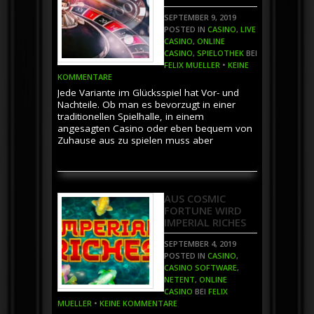
SEPTEMBER 9, 2019
POSTED IN
CASINO
,
LIVE
CASINO
,
ONLINE
CASINO
,
SPIELOTHEK
BEI
FELIX MUELLER
•
KEINE
KOMMENTARE
Jede Variante im Glücksspiel hat Vor- und
Nachteile. Ob man es bevorzugt in einer
traditionellen Spielhalle, in einem
angesagten Casino oder eben bequem von
Zuhause aus zu spielen muss aber
AUS COSMIC
FORTUNE WIRD
IMPERIAL RICHES
SEPTEMBER 4, 2019
POSTED IN
CASINO
,
CASINO SOFTWARE
,
NETENT
,
ONLINE
CASINO
BEI
FELIX
MUELLER
•
KEINE KOMMENTARE