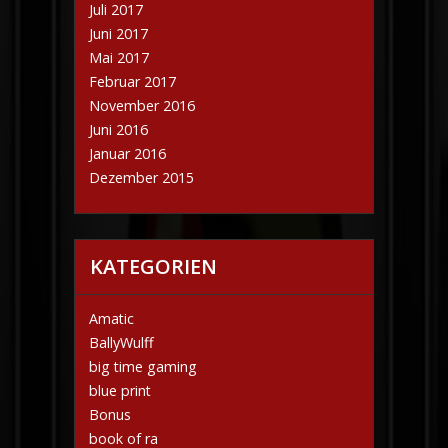
Juli 2017
Juni 2017
Mai 2017
Februar 2017
November 2016
Juni 2016
Januar 2016
Dezember 2015
KATEGORIEN
Amatic
BallyWulff
big time gaming
blue print
Bonus
book of ra