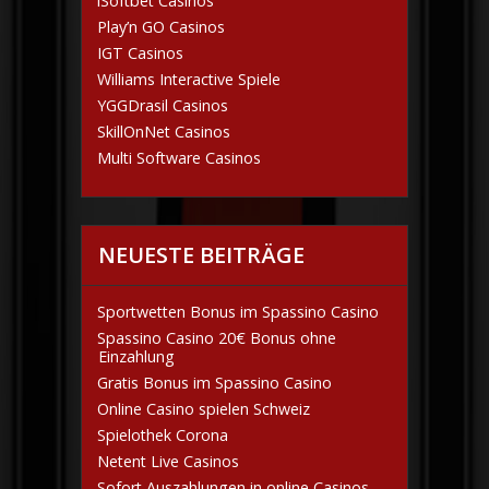
iSoftbet Casinos
Play’n GO Casinos
IGT Casinos
Williams Interactive Spiele
YGGDrasil Casinos
SkillOnNet Casinos
Multi Software Casinos
NEUESTE BEITRÄGE
Sportwetten Bonus im Spassino Casino
Spassino Casino 20€ Bonus ohne
Einzahlung
Gratis Bonus im Spassino Casino
Online Casino spielen Schweiz
Spielothek Corona
Netent Live Casinos
Sofort Auszahlungen in online Casinos