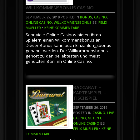
WILLKOMMENSBONUS CASINO
SEPTEMBER 27, 2019
POSTED IN
BONUS
,
CASINO
,
ONLINE CASINO
,
WILLKOMMENSBONUS
BEI
FELIX
MUELLER
•
KEINE KOMMENTARE
Sehr viele Online Casinos bieten ihren
Spielern einen Willkommensbonus an.
Dieser Bonus kann auch Einzahlungsbonus
genannt werden. Der Willkommensbonus
gehört zu den beliebtesten und meist
genutzten Boni im Online Casino.
BACCARAT –
KARTENSPIEL –
TISCHSPIEL
SEPTEMBER 26, 2019
POSTED IN
CASINO
,
LIVE
CASINO
,
NETENT
,
ONLINE CASINO
BEI
FELIX MUELLER
•
KEINE
KOMMENTARE