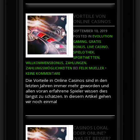
VORTEILE VON
ONLINE CASINOS
SEPTEMBER 10, 2019
POSTED IN
EVOLUTION
GAMING
,
GRATIS
BONUS
,
LIVE CASINO
,
SPIELOTHEK
,
SPORTWETTEN
,
WILLKOMMENSBONUS
,
ZAHLUNGEN
,
ZAHLUNGSMÖGLICHKEITEN
BEI
FELIX MUELLER
•
KEINE KOMMENTARE
Die Vorteile in Online Casinos sind in den
letzten Jahren immer mehr geworden und
allen voran erfahrene Spieler wissen dies
längst zu schätzen. In diesem Artikel gehen
wir noch einmal
CASINOS LOKAL
ODER ONLINE?
WAS IST BESSER?