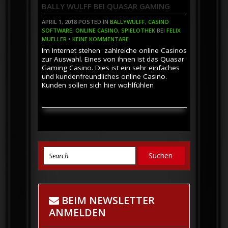
BALLY WULFF BEI QUASAR GAMING
APRIL 1, 2018
POSTED IN
BALLYWULFF
,
CASINO
SOFTWARE
,
ONLINE CASINO
,
SPIELOTHEK
BEI
FELIX
MUELLER
•
KEINE KOMMENTARE
Im Internet stehen zahlreiche online Casinos
zur Auswahl. Eines von ihnen ist das Quasar
Gaming Casino. Dies ist ein sehr einfaches
und kundenfreundliches online Casino.
Kunden sollen sich hier wohlfühlen
BEIM NEWSLETTER
ANMELDEN