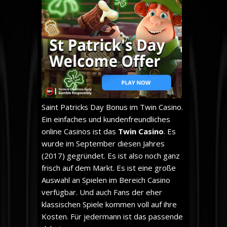
Saint Patricks Day Bonus im Twin Casino.
Ein einfaches und kundenfreundliches
online Casinos ist das
Twin Casino
. Es
wurde im September diesen Jahres
(2017) gegründet. Es ist also noch ganz
frisch auf dem Markt. Es ist eine große
Auswahl an Spielen im Bereich Casino
verfügbar. Und auch Fans der eher
klassischen Spiele kommen voll auf ihre
Kosten. Für jedermann ist das passende