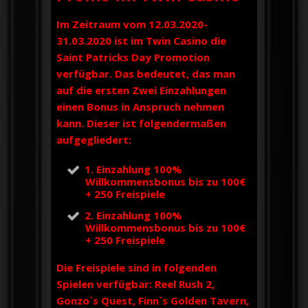
Im Zeitraum vom 12.03.2020-
31.03.2020 ist im Twin Casino die
Saint Patricks Day Promotion
verfügbar. Das bedeutet, das man
auf die ersten Zwei Einzahlungen
einen Bonus in Anspruch nehmen
kann. Dieser ist folgendermaßen
aufgegliedert:
1. Einzahlung 100%
Willkommensbonus bis zu 100€
+ 250 Freispiele
2. Einzahlung 100%
Willkommensbonus bis zu 100€
+ 250 Freispiele
Die Freispiele sind in folgenden
Spielen verfügbar: Reel Rush 2,
Gonzo`s Quest, Finn`s Golden Tavern,