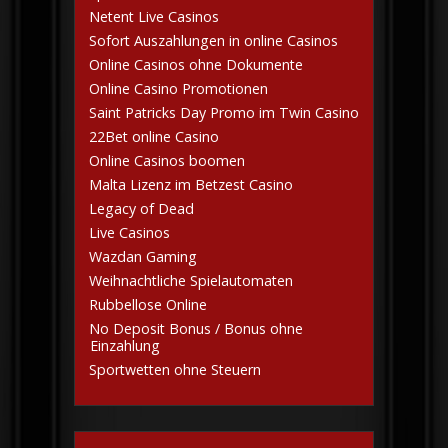
Netent Live Casinos
Sofort Auszahlungen in online Casinos
Online Casinos ohne Dokumente
Online Casino Promotionen
Saint Patricks Day Promo im Twin Casino
22Bet online Casino
Online Casinos boomen
Malta Lizenz im Betzest Casino
Legacy of Dead
Live Casinos
Wazdan Gaming
Weihnachtliche Spielautomaten
Rubbellose Online
No Deposit Bonus / Bonus ohne
Einzahlung
Sportwetten ohne Steuern