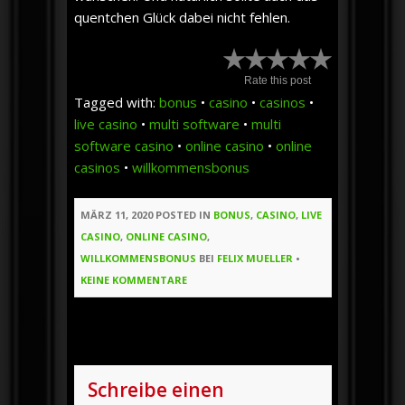
quentchen Glück dabei nicht fehlen.
Rate this post
Tagged with:
bonus
•
casino
•
casinos
•
live casino
•
multi software
•
multi
software casino
•
online casino
•
online
casinos
•
willkommensbonus
MÄRZ 11, 2020
POSTED IN
BONUS
,
CASINO
,
LIVE
CASINO
,
ONLINE CASINO
,
WILLKOMMENSBONUS
BEI
FELIX MUELLER
•
KEINE KOMMENTARE
Schreibe einen