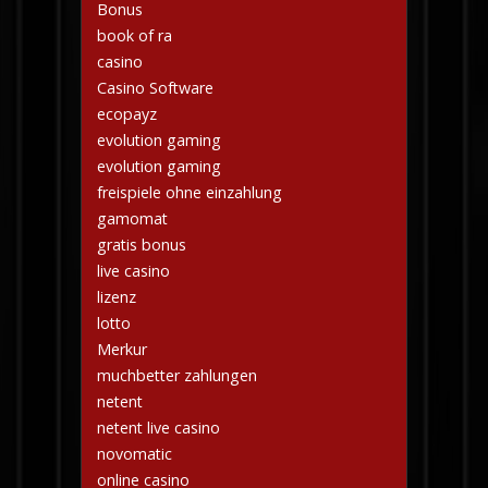
Bonus
book of ra
casino
Casino Software
ecopayz
evolution gaming
evolution gaming
freispiele ohne einzahlung
gamomat
gratis bonus
live casino
lizenz
lotto
Merkur
muchbetter zahlungen
netent
netent live casino
novomatic
online casino