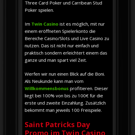
Three Card Poker und Carribean Stud
Poker spielen.
Im
Twin Casino
ist es möglich, mit nur
einem eröffneten Spielerkonto die
Bereiche Casino/Slots und Live Casino zu
nutzen. Das ist nicht nur einfach und
praktisch sondern erleichtert einem das
ganze und man spart viel Zeit.
Werfen wir nun einen Blick auf die Boni.
Als Neukunde kann man vom
Willkommensbonus
profitieren. Dieser
liegt bei 100% von bis zu 100€ für die
erste und zweite Einzahlung. Zusätzlich
bekommt man jeweils 100 Freispiele.
Saint Patricks Day
Promo im Twin Casino