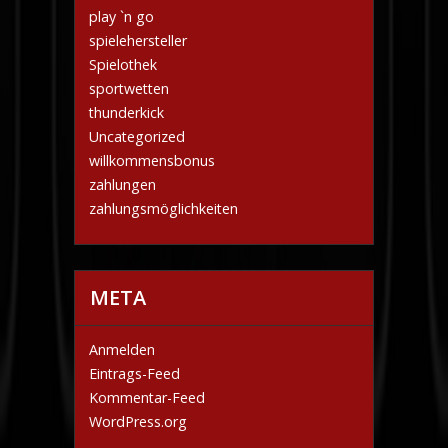
play `n go
spielehersteller
Spielothek
sportwetten
thunderkick
Uncategorized
willkommensbonus
zahlungen
zahlungsmöglichkeiten
META
Anmelden
Eintrags-Feed
Kommentar-Feed
WordPress.org