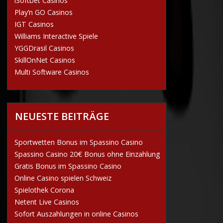
iSoftbet Casinos
Play’n GO Casinos
IGT Casinos
Williams Interactive Spiele
YGGDrasil Casinos
SkillOnNet Casinos
Multi Software Casinos
NEUESTE BEITRÄGE
Sportwetten Bonus im Spassino Casino
Spassino Casino 20€ Bonus ohne Einzahlung
Gratis Bonus im Spassino Casino
Online Casino spielen Schweiz
Spielothek Corona
Netent Live Casinos
Sofort Auszahlungen in online Casinos