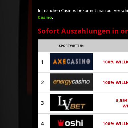
In manchen Casinos bekommt man auf verschie
Casino
.
Sofort Auszahlungen in on
SPORTWETTEN
1
100% WILL
2
100% WILL
5,55
3
W
4
100% WILL