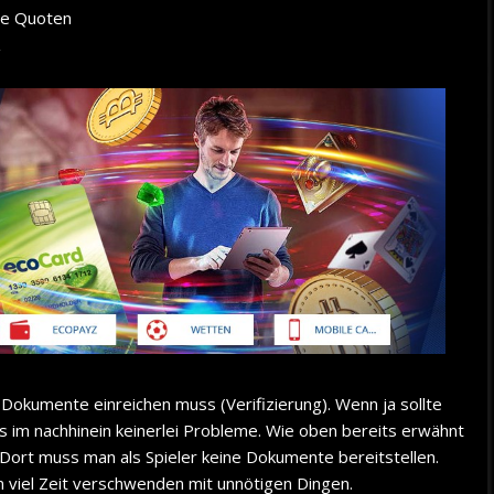
ve Quoten
g
okumente einreichen muss (Verifizierung). Wenn ja sollte
s im nachhinein keinerlei Probleme. Wie oben bereits erwähnt
 Dort muss man als Spieler keine Dokumente bereitstellen.
on viel Zeit verschwenden mit unnötigen Dingen.