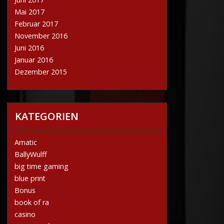
Mai 2017
Februar 2017
November 2016
Juni 2016
Januar 2016
Dezember 2015
KATEGORIEN
Amatic
BallyWulff
big time gaming
blue print
Bonus
book of ra
casino