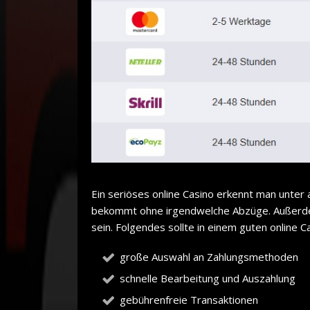
Ein seriöses online Casino erkennt man unter
bekommt ohne irgendwelche Abzüge. Außerde
sein. Folgendes sollte in einem guten online C
große Auswahl an Zahlungsmethoden
schnelle Bearbeitung und Auszahlung
gebührenfreie Transaktionen