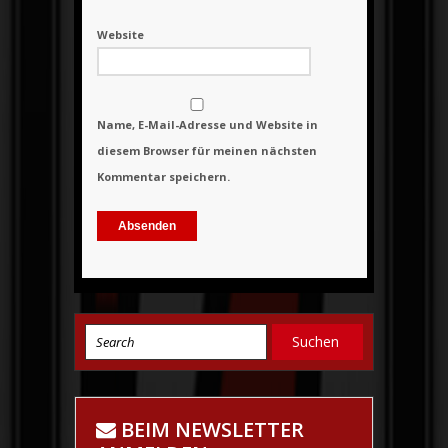
Website
Name, E-Mail-Adresse und Website in
diesem Browser für meinen nächsten
Kommentar speichern.
BEIM NEWSLETTER