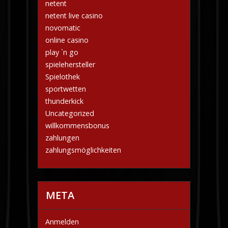
netent
netent live casino
novomatic
online casino
play `n go
spielehersteller
Spielothek
sportwetten
thunderkick
Uncategorized
willkommensbonus
zahlungen
zahlungsmöglichkeiten
META
Anmelden