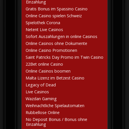
Einzahlung
Gratis Bonus im Spassino Casino
Online Casino spielen Schweiz
Spielothek Corona
Netent Live Casinos
Sofort Auszahlungen in online Casinos
Online Casinos ohne Dokumente
Online Casino Promotionen
Saint Patricks Day Promo im Twin Casino
22Bet online Casino
Online Casinos boomen
Malta Lizenz im Betzest Casino
Legacy of Dead
Live Casinos
Wazdan Gaming
Weihnachtliche Spielautomaten
Rubbellose Online
No Deposit Bonus / Bonus ohne
Einzahlung