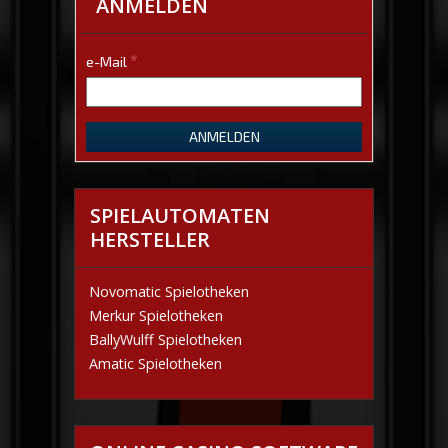
ANMELDEN
SPIELAUTOMATEN
HERSTELLER
Novomatic Spielotheken
Merkur Spielotheken
BallyWulff Spielotheken
Amatic Spielotheken