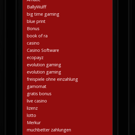
BallyWulff
big time gaming
blue print
Bonus
book of ra
casino
Casino Software
ecopayz
evolution gaming
evolution gaming
freispiele ohne einzahlung
gamomat
gratis bonus
live casino
lizenz
lotto
Merkur
muchbetter zahlungen