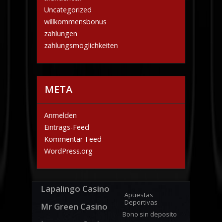
Uncategorized
willkommensbonus
zahlungen
zahlungsmöglichkeiten
META
Anmelden
Eintrags-Feed
Kommentar-Feed
WordPress.org
Lapalingo Casino
Apuestas
Deportivas
Mr Green Casino
Bono sin deposito