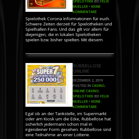
SPIELOTHEK
BEI
FELIX
MUELLER
•
KEINE
KOMMENTARE
Spielothek Corona Informationen für euch.
Schwere Zeiten derzeit für Spielotheken und
Spielhallen Fans. Und das gilt vor allem für
diejenigen, die in lokalen Spielotheken
spielen bzw. bisher spielten. Mit diesem
RUBBELLOSE
ONLINE
DEZEMBER 2, 2019
POSTED IN
CASINO
,
ONLINE CASINO
,
SPIELOTHEK
BEI
FELIX
MUELLER
•
KEINE
KOMMENTARE
Egal ob an der Tankstelle, im Supermarkt
oder am Kiosk um die Ecke, Rubbellose hat
sicherlich jedermann schon mal in
irgendeiner Form gesehen. Rubbellose sind
eine Teilnahme an einer Lotterie.