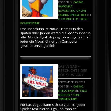
POSTED IN
CASINO
,
GAMOMAT
,
NOVOMATIC
,
ONLINE
CASINO
,
SPIELOTHEK
BEI
FELIX MUELLER
•
KEINE
KOMMENTARE
Das Moorhuhn ist zurück! Bereits in den
späten 90er Jahren waren die Moorhühner in
aller Munde. Egal ob jung, ob alt, gefühlt hat
jeder die Moorhühner am Computer
geschossen. Eigentlich
LAS VEGAS –
GESCHICHTE DER
ZOCKERSTADT
SEPTEMBER 23, 2019
POSTED IN
CASINO
,
SPIELOTHEK
BEI
FELIX
MUELLER
•
KEINE
KOMMENTARE
Für Las Vegas kann sich so ziemlich jeder
Spieler faszinieren. Egal, ob man es