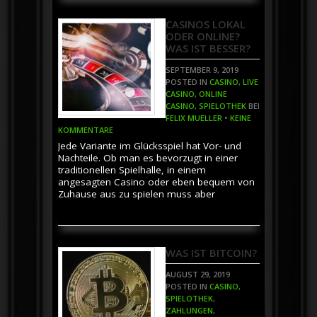
CASINOS LOKAL
ODER ONLINE?
WAS IST BESSER?
SEPTEMBER 9, 2019
POSTED IN
CASINO
,
LIVE
CASINO
,
ONLINE
CASINO
,
SPIELOTHEK
BEI
FELIX MUELLER
•
KEINE
KOMMENTARE
Jede Variante im Glücksspiel hat Vor- und
Nachteile. Ob man es bevorzugt in einer
traditionellen Spielhalle, in einem
angesagten Casino oder eben bequem von
Zuhause aus zu spielen muss aber
WAS IST BITCOIN?
AUGUST 29, 2019
POSTED IN
CASINO
,
SPIELOTHEK
,
ZAHLUNGEN
,