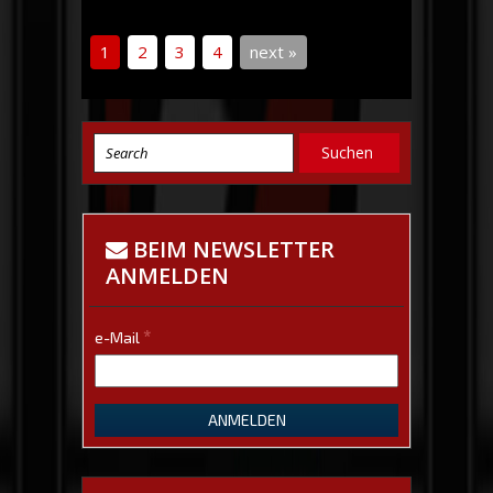
1
2
3
4
next »
BEIM NEWSLETTER
ANMELDEN