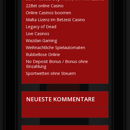
22Bet online Casino
Online Casinos boomen
Malta Lizenz im Betzest Casino
Legacy of Dead
Live Casinos
Wazdan Gaming
Weihnachtliche Spielautomaten
Rubbellose Online
No Deposit Bonus / Bonus ohne
Einzahlung
Sportwetten ohne Steuern
NEUESTE KOMMENTARE