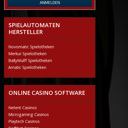
SPIELAUTOMATEN
HERSTELLER
Novomatic Spielotheken
Merkur Spielotheken
BallyWulff Spielotheken
Amatic Spielotheken
ONLINE CASINO SOFTWARE
Netent Casinos
Microgaming Casinos
Playtech Casinos