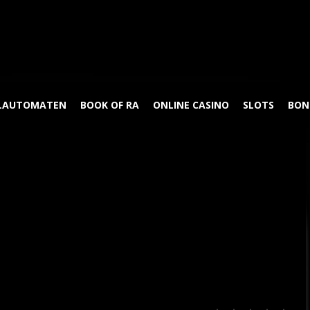
ELAUTOMATEN
BOOK OF RA
ONLINE CASINO
SLOTS
BON