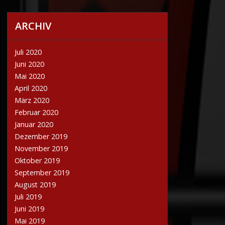
ARCHIV
Juli 2020
Juni 2020
Mai 2020
April 2020
März 2020
Februar 2020
Januar 2020
Dezember 2019
November 2019
Oktober 2019
September 2019
August 2019
Juli 2019
Juni 2019
Mai 2019