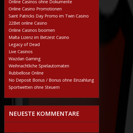
Online Casinos ohne Dokumente
Online Casino Promotionen
Saint Patricks Day Promo im Twin Casino
22Bet online Casino
Online Casinos boomen
Malta Lizenz im Betzest Casino
Legacy of Dead
Live Casinos
Wazdan Gaming
Weihnachtliche Spielautomaten
Rubbellose Online
No Deposit Bonus / Bonus ohne Einzahlung
Sportwetten ohne Steuern
NEUESTE KOMMENTARE