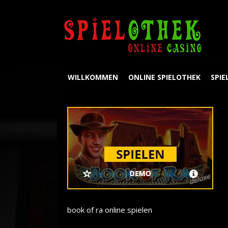
WILLKOMMEN
ONLINE SPIELOTHEK
SPI
book of ra online spielen