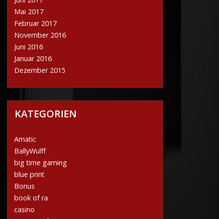
Mai 2017
Februar 2017
November 2016
Juni 2016
Januar 2016
Dezember 2015
KATEGORIEN
Amatic
BallyWulff
big time gaming
blue print
Bonus
book of ra
casino