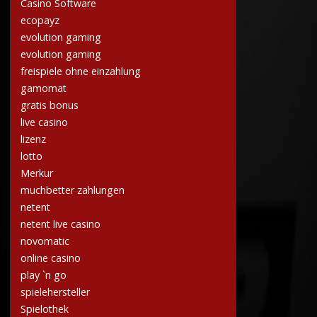
Casino Software
ecopayz
evolution gaming
evolution gaming
freispiele ohne einzahlung
gamomat
gratis bonus
live casino
lizenz
lotto
Merkur
muchbetter zahlungen
netent
netent live casino
novomatic
online casino
play `n go
spielehersteller
Spielothek