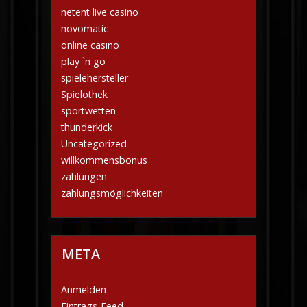
netent live casino
novomatic
online casino
play `n go
spielehersteller
Spielothek
sportwetten
thunderkick
Uncategorized
willkommensbonus
zahlungen
zahlungsmöglichkeiten
META
Anmelden
Eintrags-Feed