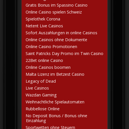
Gratis Bonus im Spassino Casino
Online Casino spielen Schweiz
Spielothek Corona
Netent Live Casinos
Sofort Auszahlungen in online Casinos
Online Casinos ohne Dokumente
Online Casino Promotionen
Saint Patricks Day Promo im Twin Casino
22Bet online Casino
Online Casinos boomen
Malta Lizenz im Betzest Casino
Legacy of Dead
Live Casinos
Wazdan Gaming
Weihnachtliche Spielautomaten
Rubbellose Online
No Deposit Bonus / Bonus ohne
Einzahlung
Sportwetten ohne Steuern