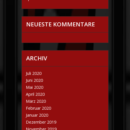
NEUESTE KOMMENTARE
ARCHIV
Juli 2020
Juni 2020
Mai 2020
April 2020
März 2020
Februar 2020
Januar 2020
Dezember 2019
November 2019