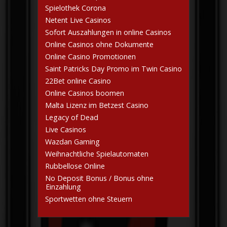
Spielothek Corona
Netent Live Casinos
Sofort Auszahlungen in online Casinos
Online Casinos ohne Dokumente
Online Casino Promotionen
Saint Patricks Day Promo im Twin Casino
22Bet online Casino
Online Casinos boomen
Malta Lizenz im Betzest Casino
Legacy of Dead
Live Casinos
Wazdan Gaming
Weihnachtliche Spielautomaten
Rubbellose Online
No Deposit Bonus / Bonus ohne
Einzahlung
Sportwetten ohne Steuern