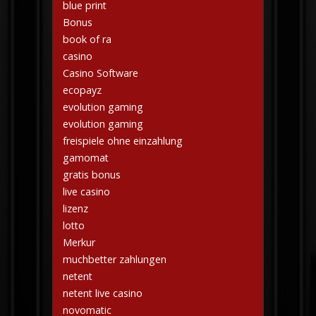
blue print
Bonus
book of ra
casino
Casino Software
ecopayz
evolution gaming
evolution gaming
freispiele ohne einzahlung
gamomat
gratis bonus
live casino
lizenz
lotto
Merkur
muchbetter zahlungen
netent
netent live casino
novomatic