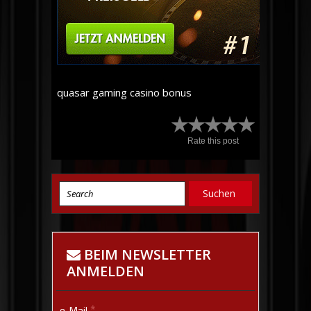
quasar gaming casino bonus
Rate this post
BEIM NEWSLETTER
ANMELDEN