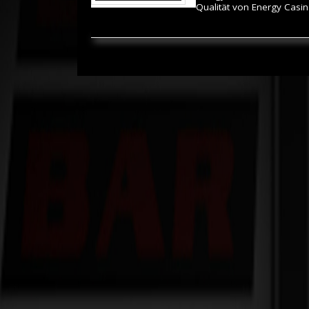
Qualität von Energy Casi