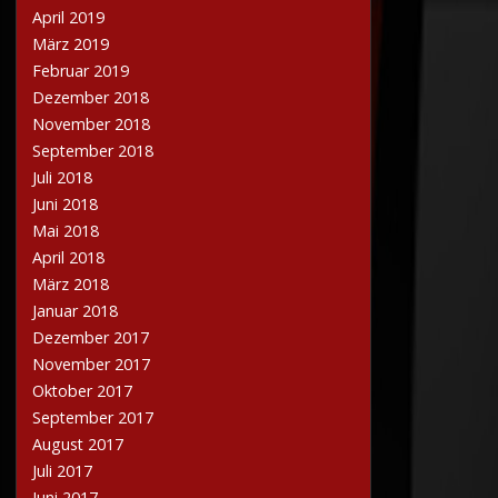
April 2019
März 2019
Februar 2019
Dezember 2018
November 2018
September 2018
Juli 2018
Juni 2018
Mai 2018
April 2018
März 2018
Januar 2018
Dezember 2017
November 2017
Oktober 2017
September 2017
August 2017
Juli 2017
Juni 2017