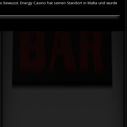
no bewusst. Energy Casino hat seinen Standort in Malta und wurde