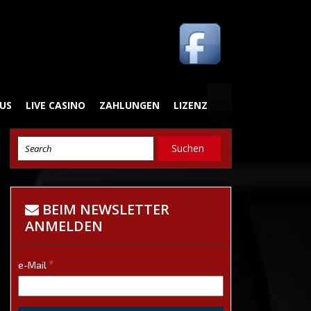
US
LIVE CASINO
ZAHLUNGEN
LIZENZ
BEIM NEWSLETTER
ANMELDEN