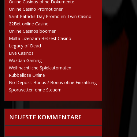
Online Casinos ohne Dokumente
Online Casino Promotionen
Saint Patricks Day Promo im Twin Casino
22Bet online Casino
Online Casinos boomen
Malta Lizenz im Betzest Casino
Legacy of Dead
Live Casinos
Wazdan Gaming
Weihnachtliche Spielautomaten
Rubbellose Online
No Deposit Bonus / Bonus ohne Einzahlung
Sportwetten ohne Steuern
NEUESTE KOMMENTARE