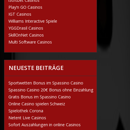
iSoftbet Casinos
Play’n GO Casinos
IGT Casinos
Williams Interactive Spiele
YGGDrasil Casinos
SkillOnNet Casinos
Multi Software Casinos
NEUESTE BEITRÄGE
Sportwetten Bonus im Spassino Casino
Spassino Casino 20€ Bonus ohne Einzahlung
Gratis Bonus im Spassino Casino
Online Casino spielen Schweiz
Spielothek Corona
Netent Live Casinos
Sofort Auszahlungen in online Casinos