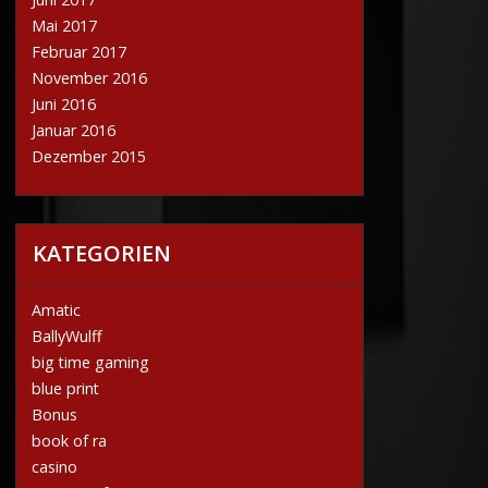
Mai 2017
Februar 2017
November 2016
Juni 2016
Januar 2016
Dezember 2015
KATEGORIEN
Amatic
BallyWulff
big time gaming
blue print
Bonus
book of ra
casino