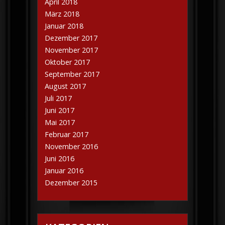
April 2018
März 2018
Januar 2018
Dezember 2017
November 2017
Oktober 2017
September 2017
August 2017
Juli 2017
Juni 2017
Mai 2017
Februar 2017
November 2016
Juni 2016
Januar 2016
Dezember 2015