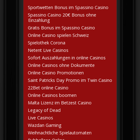
Sportwetten Bonus im Spassino Casino
Spassino Casino 20€ Bonus ohne
Einzahlung
Gratis Bonus im Spassino Casino
Online Casino spielen Schweiz
Spielothek Corona
Netent Live Casinos
Sofort Auszahlungen in online Casinos
Online Casinos ohne Dokumente
Online Casino Promotionen
Saint Patricks Day Promo im Twin Casino
22Bet online Casino
Online Casinos boomen
Malta Lizenz im Betzest Casino
Legacy of Dead
Live Casinos
Wazdan Gaming
Weihnachtliche Spielautomaten