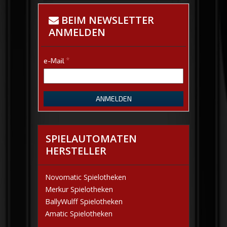
BEIM NEWSLETTER
ANMELDEN
SPIELAUTOMATEN
HERSTELLER
Novomatic Spielotheken
Merkur Spielotheken
BallyWulff Spielotheken
Amatic Spielotheken