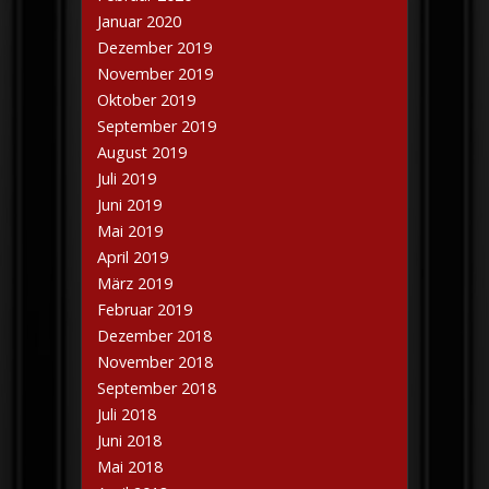
Januar 2020
Dezember 2019
November 2019
Oktober 2019
September 2019
August 2019
Juli 2019
Juni 2019
Mai 2019
April 2019
März 2019
Februar 2019
Dezember 2018
November 2018
September 2018
Juli 2018
Juni 2018
Mai 2018