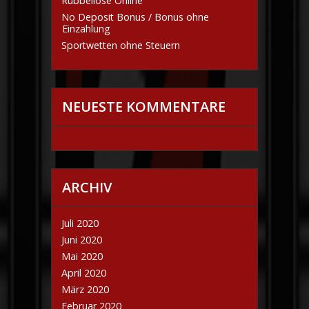
Rubbellose Online
No Deposit Bonus / Bonus ohne
Einzahlung
Sportwetten ohne Steuern
NEUESTE KOMMENTARE
ARCHIV
Juli 2020
Juni 2020
Mai 2020
April 2020
März 2020
Februar 2020