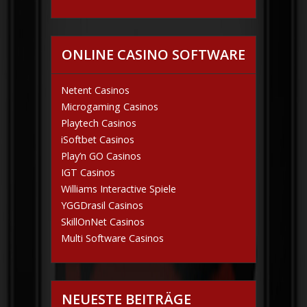
ONLINE CASINO SOFTWARE
Netent Casinos
Microgaming Casinos
Playtech Casinos
iSoftbet Casinos
Play’n GO Casinos
IGT Casinos
Williams Interactive Spiele
YGGDrasil Casinos
SkillOnNet Casinos
Multi Software Casinos
NEUESTE BEITRÄGE