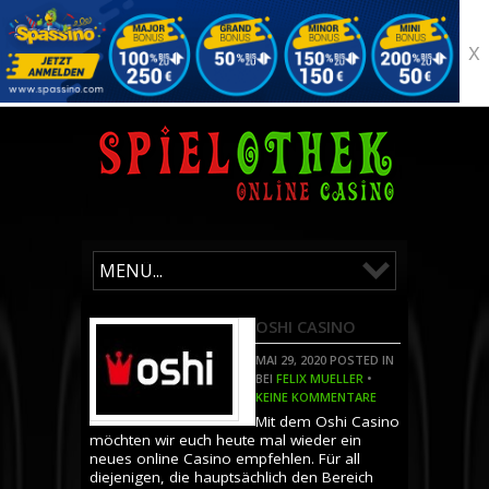
X
OSHI CASINO
MAI 29, 2020
POSTED IN
BEI
FELIX MUELLER
•
KEINE KOMMENTARE
Mit dem Oshi Casino
möchten wir euch heute mal wieder ein
neues online Casino empfehlen. Für all
diejenigen, die hauptsächlich den Bereich