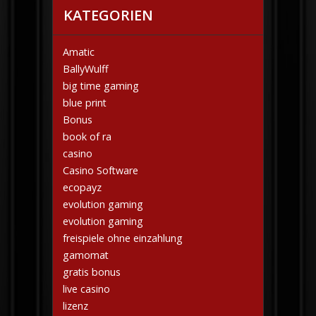
KATEGORIEN
Amatic
BallyWulff
big time gaming
blue print
Bonus
book of ra
casino
Casino Software
ecopayz
evolution gaming
evolution gaming
freispiele ohne einzahlung
gamomat
gratis bonus
live casino
lizenz