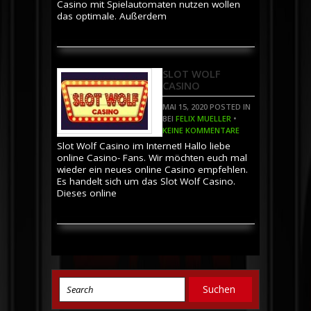
Casino mit Spielautomaten nutzen wollen
das optimale. Außerdem
SLOT WOLF
CASINO
MAI 15, 2020
POSTED IN
BEI
FELIX MUELLER
•
KEINE KOMMENTARE
Slot Wolf Casino im Internet! Hallo liebe
online Casino- Fans. Wir möchten euch mal
wieder ein neues online Casino empfehlen.
Es handelt sich um das Slot Wolf Casino.
Dieses online