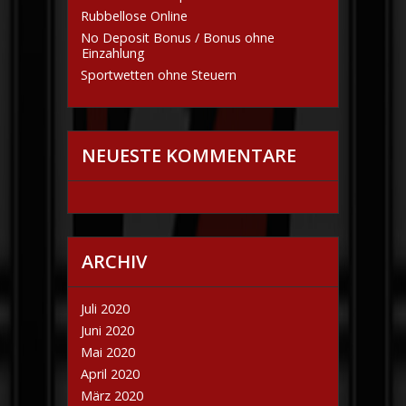
Rubbellose Online
No Deposit Bonus / Bonus ohne
Einzahlung
Sportwetten ohne Steuern
NEUESTE KOMMENTARE
ARCHIV
Juli 2020
Juni 2020
Mai 2020
April 2020
März 2020