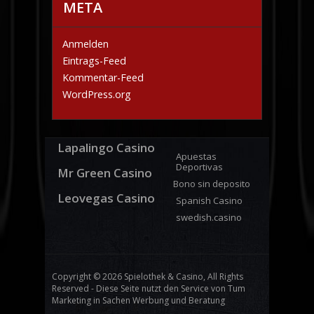
META
Anmelden
Eintrags-Feed
Kommentar-Feed
WordPress.org
Lapalingo Casino
Apuestas
Deportivas
Mr Green Casino
Bono sin deposito
Leovegas Casino
Spanish Casino
swedish.casino
Copyright © 2026
Spielothek & Casino
, All Rights
Reserved - Diese Seite nutzt den Service von
Tum
Marketing
in Sachen Werbung und Beratung