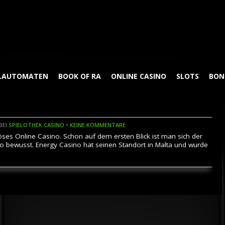
ELAUTOMATEN
BOOK OF RA
ONLINE CASINO
SLOTS
BON
BEI
SPIELOTHEK CASINO
•
KEINE KOMMENTARE
iöses Online Casino. Schon auf dem ersten Blick ist man sich der
no bewusst. Energy Casino hat seinen Standort in Malta und wurde