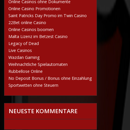
Online Casinos ohne Dokumente
Online Casino Promotionen
Saint Patricks Day Promo im Twin Casino
22Bet online Casino
Online Casinos boomen
Malta Lizenz im Betzest Casino
Legacy of Dead
Live Casinos
Wazdan Gaming
Weihnachtliche Spielautomaten
Rubbellose Online
No Deposit Bonus / Bonus ohne Einzahlung
Sportwetten ohne Steuern
NEUESTE KOMMENTARE