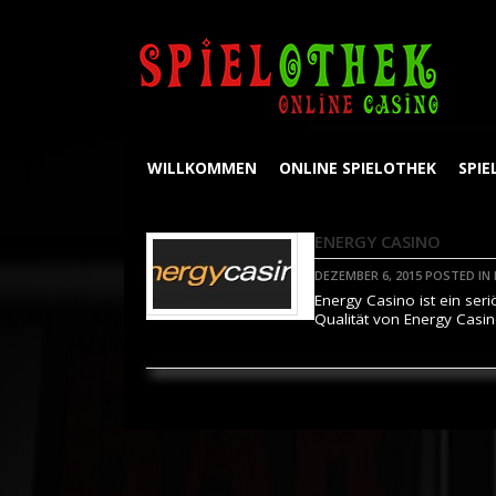
WILLKOMMEN
ONLINE SPIELOTHEK
SPI
ENERGY CASINO
DEZEMBER 6, 2015
POSTED IN 
Energy Casino ist ein ser
Qualität von Energy Casi