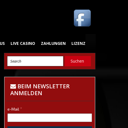
US
LIVE CASINO
ZAHLUNGEN
LIZENZ
BEIM NEWSLETTER
ANMELDEN