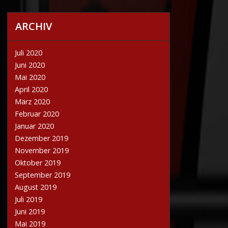
ARCHIV
Juli 2020
Juni 2020
Mai 2020
April 2020
März 2020
Februar 2020
Januar 2020
Dezember 2019
November 2019
Oktober 2019
September 2019
August 2019
Juli 2019
Juni 2019
Mai 2019