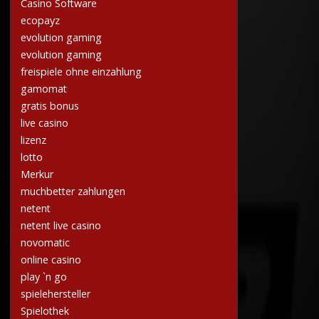
Casino Software
ecopayz
evolution gaming
evolution gaming
freispiele ohne einzahlung
gamomat
gratis bonus
live casino
lizenz
lotto
Merkur
muchbetter zahlungen
netent
netent live casino
novomatic
online casino
play `n go
spielehersteller
Spielothek