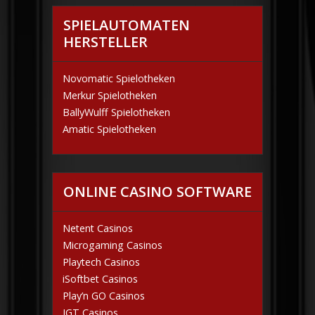
SPIELAUTOMATEN
HERSTELLER
Novomatic Spielotheken
Merkur Spielotheken
BallyWulff Spielotheken
Amatic Spielotheken
ONLINE CASINO SOFTWARE
Netent Casinos
Microgaming Casinos
Playtech Casinos
iSoftbet Casinos
Play’n GO Casinos
IGT Casinos