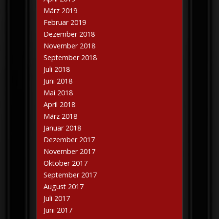
März 2019
Februar 2019
Dezember 2018
November 2018
September 2018
Juli 2018
Juni 2018
Mai 2018
April 2018
März 2018
Januar 2018
Dezember 2017
November 2017
Oktober 2017
September 2017
August 2017
Juli 2017
Juni 2017