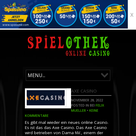
X
AXE CASINO
NOVEMBER 28, 2022
POSTED IN BEI
FELIX
MUELLER
•
KEINE
KOMMENTARE
Es gibt mal wieder ein neues online Casino.
Es ist das das Axe Casino. Das Axe Casino
wird betrieben von Dama NV., einem der