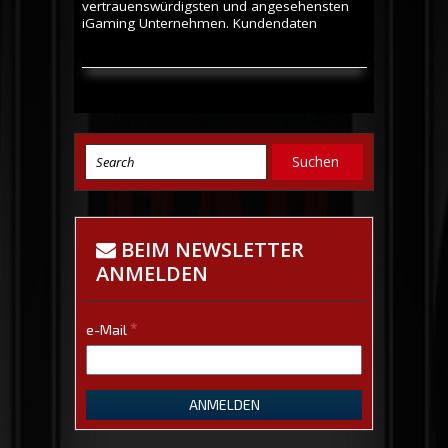
vertrauenswürdigsten und angesehensten
iGaming Unternehmen. Kundendaten
BEIM NEWSLETTER
ANMELDEN