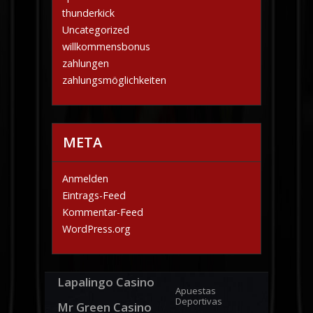
thunderkick
Uncategorized
willkommensbonus
zahlungen
zahlungsmöglichkeiten
META
Anmelden
Eintrags-Feed
Kommentar-Feed
WordPress.org
Lapalingo Casino
Apuestas
Deportivas
Mr Green Casino