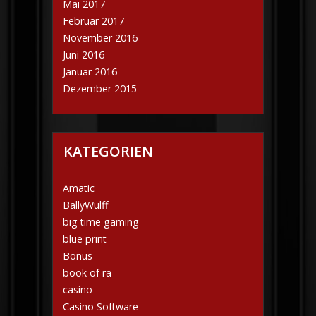
Mai 2017
Februar 2017
November 2016
Juni 2016
Januar 2016
Dezember 2015
KATEGORIEN
Amatic
BallyWulff
big time gaming
blue print
Bonus
book of ra
casino
Casino Software