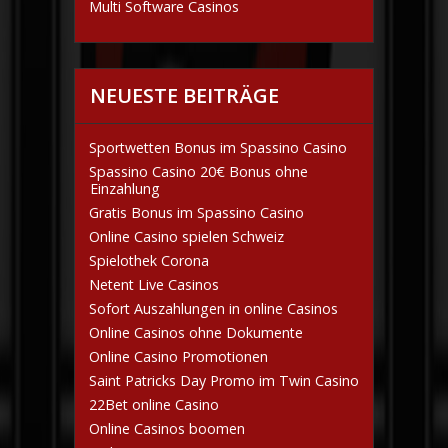
Multi Software Casinos
NEUESTE BEITRÄGE
Sportwetten Bonus im Spassino Casino
Spassino Casino 20€ Bonus ohne
Einzahlung
Gratis Bonus im Spassino Casino
Online Casino spielen Schweiz
Spielothek Corona
Netent Live Casinos
Sofort Auszahlungen in online Casinos
Online Casinos ohne Dokumente
Online Casino Promotionen
Saint Patricks Day Promo im Twin Casino
22Bet online Casino
Online Casinos boomen