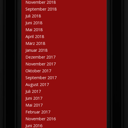
November 2018
September 2018
Juli 2018
Juni 2018
Mai 2018
April 2018
März 2018
Januar 2018
Dezember 2017
November 2017
Oktober 2017
September 2017
August 2017
Juli 2017
Juni 2017
Mai 2017
Februar 2017
November 2016
Juni 2016