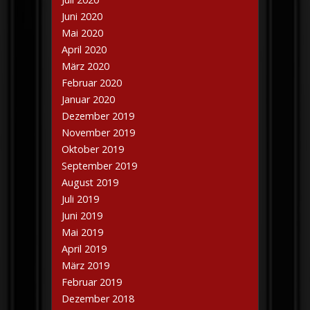
Juni 2020
Mai 2020
April 2020
März 2020
Februar 2020
Januar 2020
Dezember 2019
November 2019
Oktober 2019
September 2019
August 2019
Juli 2019
Juni 2019
Mai 2019
April 2019
März 2019
Februar 2019
Dezember 2018