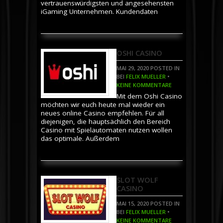
vertrauenswürdigsten und angesehensten
iGaming Unternehmen. Kundendaten
OSHI CASINO
MAI 29, 2020
POSTED IN
BEI
FELIX MUELLER
•
KEINE KOMMENTARE
Mit dem Oshi Casino
möchten wir euch heute mal wieder ein
neues online Casino empfehlen. Für all
diejenigen, die hauptsächlich den Bereich
Casino mit Spielautomaten nutzen wollen
das optimale. Außerdem
SLOT WOLF
CASINO
MAI 15, 2020
POSTED IN
BEI
FELIX MUELLER
•
KEINE KOMMENTARE