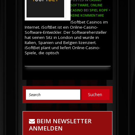
SOFTWARE
,
ONLINE
CASINO
BEI
SPIEL KOPF
•
KEINE KOMMENTARE
iSoftbet Casinos im
Internet. iSoftBet ist ein Online-Casino-
Software-Entwickler. Der Softwarehersteller
hat seinen Sitz in London und wurde in
Italien, Spanien und Belgien lizenziert.
iSoftBet plant und liefert Online-Casino-
Spiele, die optisch
BEIM NEWSLETTER
ANMELDEN