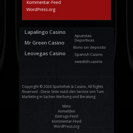
Kommentar-Feed
WordPress.org
Lapalingo Casino
Apuestas
Deportivas
Mr Green Casino
Bono sin deposito
Leovegas Casino
Spanish Casino
swedish.casino
Copyright © 2026
Spielothek & Casino
, All Rights
Reserved - Diese Seite nutzt den Service von
Tum
Marketing
in Sachen Werbung und Beratung
Meta
Anmelden
Eintrags-Feed
Kommentar-Feed
WordPress.org