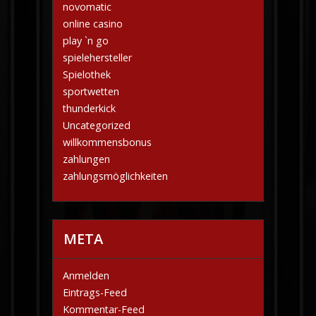
novomatic
online casino
play `n go
spielehersteller
Spielothek
sportwetten
thunderkick
Uncategorized
willkommensbonus
zahlungen
zahlungsmöglichkeiten
META
Anmelden
Eintrags-Feed
Kommentar-Feed