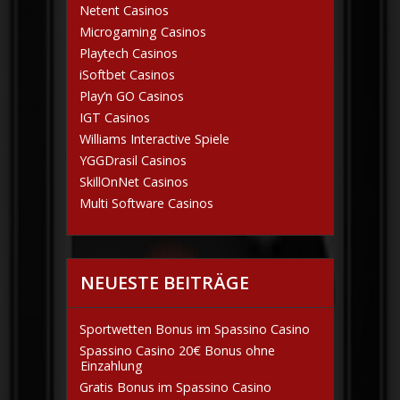
Netent Casinos
Microgaming Casinos
Playtech Casinos
iSoftbet Casinos
Play’n GO Casinos
IGT Casinos
Williams Interactive Spiele
YGGDrasil Casinos
SkillOnNet Casinos
Multi Software Casinos
NEUESTE BEITRÄGE
Sportwetten Bonus im Spassino Casino
Spassino Casino 20€ Bonus ohne
Einzahlung
Gratis Bonus im Spassino Casino