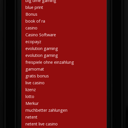
big time gaming
blue print
Bonus
book of ra
casino
Casino Software
ecopayz
evolution gaming
evolution gaming
freispiele ohne einzahlung
gamomat
gratis bonus
live casino
lizenz
lotto
Merkur
muchbetter zahlungen
netent
netent live casino