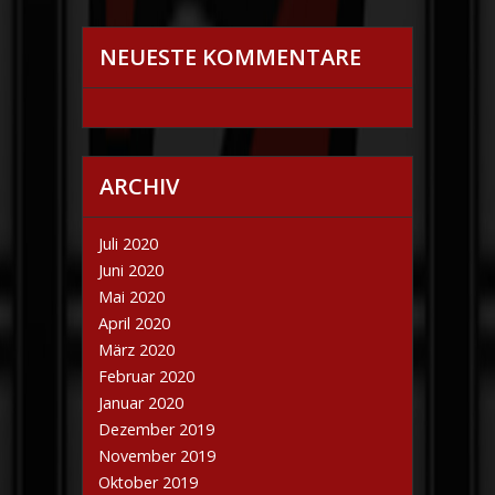
NEUESTE KOMMENTARE
ARCHIV
Juli 2020
Juni 2020
Mai 2020
April 2020
März 2020
Februar 2020
Januar 2020
Dezember 2019
November 2019
Oktober 2019