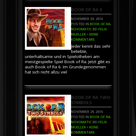
BOOK OF RA 6
NOVEMBER 29, 2016
POSTED IN
BOOK OF RA
,
NOVOMATIC
BEI
FELIX
MUELLER
•
KEINE
KOMMENTARE
Jeder kennt das sehr
beliebte,
unterhaltsame und in Spielotheken am
meistgespielte Spiel Book of Ra. Jetzt gibt es
auch Book of Ra 6. Im Grundegenommen
hat sich nicht allzu viel
BOOK OF RA TWO
SYMBOLS
NOVEMBER 29, 2016
POSTED IN
BOOK OF RA
,
NOVOMATIC
BEI
FELIX
MUELLER
•
KEINE
KOMMENTARE