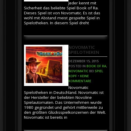
Jeder kennt mit
Sicherheit das beliebte Spiel Book of Ra.
Dieses Spiel ist von Novomatic. Es ist das
wohl mit Abstand meist gespielte Spiel in
Spielotheken. In diesem Spiel dreht
NOVOMATIC
SPIELOTHEKEN
DEZEMBER 15, 2015
POSTED IN
BOOK OF RA
,
NOVOMATIC
BEI
SPIEL
KOPF
•
KEINE
KOMMENTARE
Novomatic
Spielotheken in Deutschland. Novomatic ist
der Hersteller der beliebten Novoline
Spielautomaten. Das Unternehmen wurde
1980 gegründet und gehört mittlerweile zu
den größten Glücksspielkonzernen der Welt.
Novomatic ist bereits in