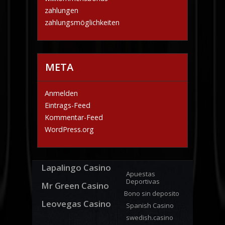
zahlungen
zahlungsmöglichkeiten
META
Anmelden
Eintrags-Feed
Kommentar-Feed
WordPress.org
Lapalingo Casino
Apuestas
Deportivas
Mr Green Casino
Bono sin deposito
Leovegas Casino
Spanish Casino
swedish.casino