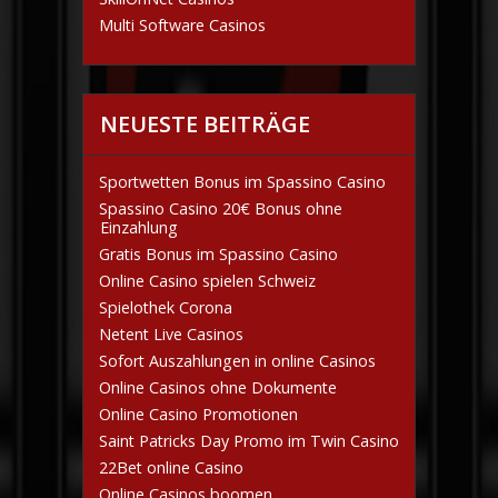
Multi Software Casinos
NEUESTE BEITRÄGE
Sportwetten Bonus im Spassino Casino
Spassino Casino 20€ Bonus ohne
Einzahlung
Gratis Bonus im Spassino Casino
Online Casino spielen Schweiz
Spielothek Corona
Netent Live Casinos
Sofort Auszahlungen in online Casinos
Online Casinos ohne Dokumente
Online Casino Promotionen
Saint Patricks Day Promo im Twin Casino
22Bet online Casino
Online Casinos boomen