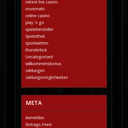
netent live casino
novomatic
online casino
play `n go
spielehersteller
Spielothek
sportwetten
thunderkick
Uncategorized
willkommensbonus
zahlungen
zahlungsmöglichkeiten
META
Anmelden
Eintrags-Feed