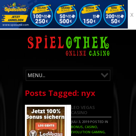
X
Posts Tagged: nyx
LEO VEGAS
CASINO
JULI 3, 2019
POSTED IN
BONUS
,
CASINO
,
EVOLUTION GAMING
,