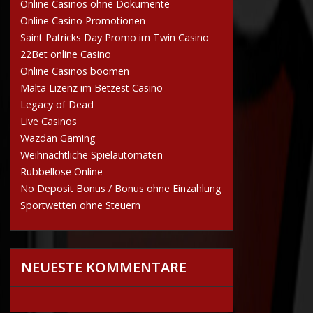
Online Casinos ohne Dokumente
Online Casino Promotionen
Saint Patricks Day Promo im Twin Casino
22Bet online Casino
Online Casinos boomen
Malta Lizenz im Betzest Casino
Legacy of Dead
Live Casinos
Wazdan Gaming
Weihnachtliche Spielautomaten
Rubbellose Online
No Deposit Bonus / Bonus ohne Einzahlung
Sportwetten ohne Steuern
NEUESTE KOMMENTARE