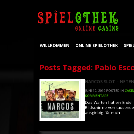
WILLKOMMEN
ONLINE SPIELOTHEK
SPI
Posts Tagged: Pablo Esco
NARCOS SLOT – NETE
JUNI 12, 2019
POSTED IN
CASI
KOMMENTARE
Das Warten hat ein Ende!
Bildschirme von tausenden
ausgiebig für euch