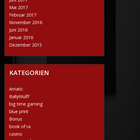
Mai 2017
Februar 2017
November 2016
Juni 2016
Januar 2016
Dezember 2015
KATEGORIEN
Amatic
BallyWulff
big time gaming
blue print
Bonus
book of ra
casino