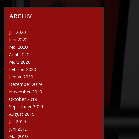
ARCHIV
Juli 2020
Juni 2020
Mai 2020
April 2020
März 2020
Februar 2020
Januar 2020
Dezember 2019
November 2019
Oktober 2019
September 2019
August 2019
Juli 2019
Juni 2019
Mai 2019