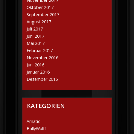
November 2017
Oktober 2017
September 2017
August 2017
Juli 2017
Juni 2017
Mai 2017
Februar 2017
November 2016
Juni 2016
Januar 2016
Dezember 2015
KATEGORIEN
Amatic
BallyWulff