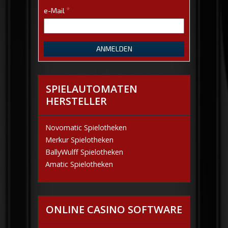
SPIELAUTOMATEN
HERSTELLER
Novomatic Spielotheken
Merkur Spielotheken
BallyWulff Spielotheken
Amatic Spielotheken
ONLINE CASINO SOFTWARE