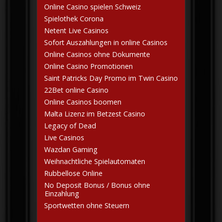
Online Casino spielen Schweiz
Spielothek Corona
Netent Live Casinos
Sofort Auszahlungen in online Casinos
Online Casinos ohne Dokumente
Online Casino Promotionen
Saint Patricks Day Promo im Twin Casino
22Bet online Casino
Online Casinos boomen
Malta Lizenz im Betzest Casino
Legacy of Dead
Live Casinos
Wazdan Gaming
Weihnachtliche Spielautomaten
Rubbellose Online
No Deposit Bonus / Bonus ohne
Einzahlung
Sportwetten ohne Steuern