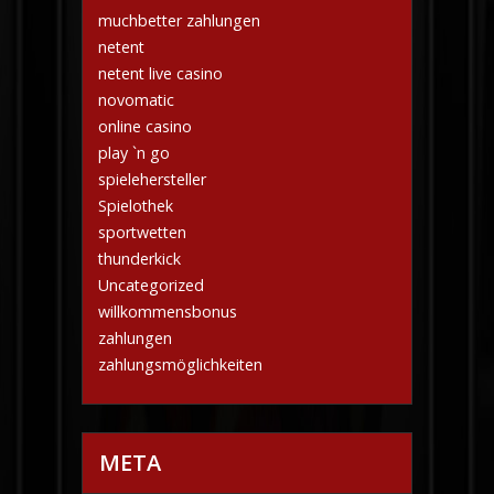
muchbetter zahlungen
netent
netent live casino
novomatic
online casino
play `n go
spielehersteller
Spielothek
sportwetten
thunderkick
Uncategorized
willkommensbonus
zahlungen
zahlungsmöglichkeiten
META