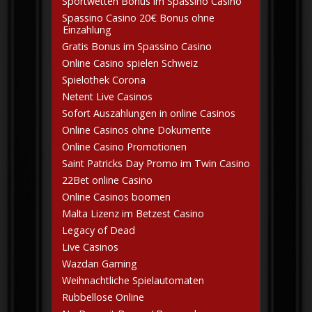
Sportwetten Bonus im Spassino Casino
Spassino Casino 20€ Bonus ohne
Einzahlung
Gratis Bonus im Spassino Casino
Online Casino spielen Schweiz
Spielothek Corona
Netent Live Casinos
Sofort Auszahlungen in online Casinos
Online Casinos ohne Dokumente
Online Casino Promotionen
Saint Patricks Day Promo im Twin Casino
22Bet online Casino
Online Casinos boomen
Malta Lizenz im Betzest Casino
Legacy of Dead
Live Casinos
Wazdan Gaming
Weihnachtliche Spielautomaten
Rubbellose Online