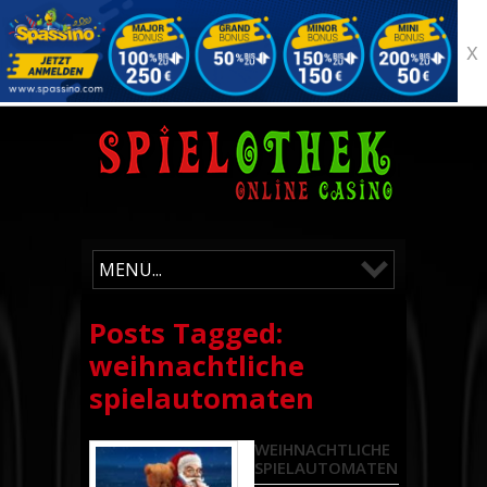
X
Posts Tagged:
weihnachtliche
spielautomaten
WEIHNACHTLICHE
SPIELAUTOMATEN