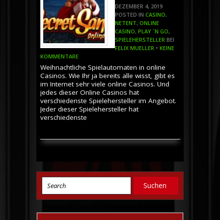
DEZEMBER 4, 2019
POSTED IN
CASINO
,
NETENT
,
ONLINE
CASINO
,
PLAY `N GO
,
SPIELEHERSTELLER
BEI
FELIX MUELLER
•
KEINE
KOMMENTARE
Weihnachtliche Spielautomaten in online
Casinos. Wie Ihr ja bereits alle wisst, gibt es
im Internet sehr viele online Casinos. Und
jedes dieser Online Casinos hat
verschiedenste Spielehersteller im Angebot.
Jeder dieser Spielehersteller hat
verschiedenste