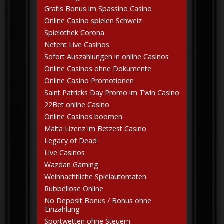
Gratis Bonus im Spassino Casino
Online Casino spielen Schweiz
Spielothek Corona
Netent Live Casinos
Sofort Auszahlungen in online Casinos
Online Casinos ohne Dokumente
Online Casino Promotionen
Saint Patricks Day Promo im Twin Casino
22Bet online Casino
Online Casinos boomen
Malta Lizenz im Betzest Casino
Legacy of Dead
Live Casinos
Wazdan Gaming
Weihnachtliche Spielautomaten
Rubbellose Online
No Deposit Bonus / Bonus ohne
Einzahlung
Sportwetten ohne Steuern