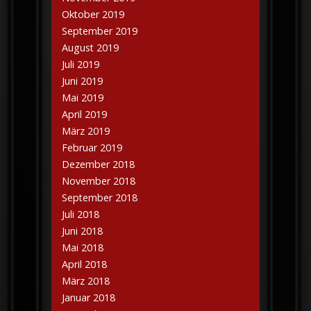
Oktober 2019
September 2019
August 2019
Juli 2019
Juni 2019
Mai 2019
April 2019
März 2019
Februar 2019
Dezember 2018
November 2018
September 2018
Juli 2018
Juni 2018
Mai 2018
April 2018
März 2018
Januar 2018