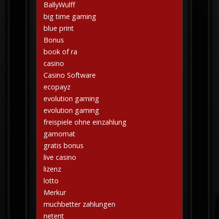
BallyWulff
big time gaming
blue print
Bonus
book of ra
casino
Casino Software
ecopayz
evolution gaming
evolution gaming
freispiele ohne einzahlung
gamomat
gratis bonus
live casino
lizenz
lotto
Merkur
muchbetter zahlungen
netent