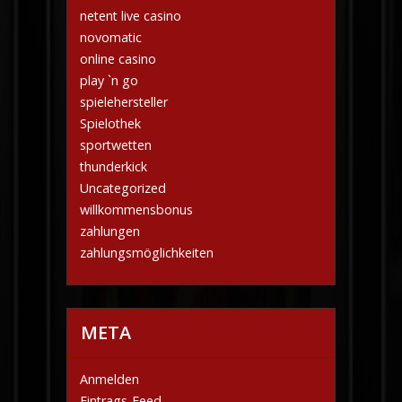
netent live casino
novomatic
online casino
play `n go
spielehersteller
Spielothek
sportwetten
thunderkick
Uncategorized
willkommensbonus
zahlungen
zahlungsmöglichkeiten
META
Anmelden
Eintrags-Feed