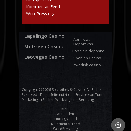
Kommentar-Feed
WordPress.org
Lapalingo Casino
Apuestas
Deportivas
Mr Green Casino
Bono sin deposito
Leovegas Casino
Spanish Casino
swedish.casino
Copyright © 2026
Spielothek & Casino
, All Rights
Reserved - Diese Seite nutzt den Service von
Tum
Marketing
in Sachen Werbung und Beratung
Meta
Anmelden
Eintrags-Feed
Kommentar-Feed
WordPress.org