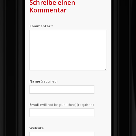
Schreibe einen
Kommentar
Kommentar
*
Name
(required)
Email
(will not be published) (required)
Website