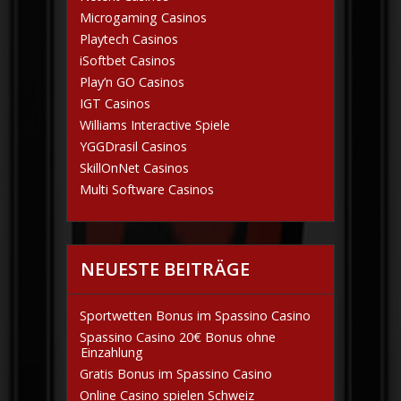
Microgaming Casinos
Playtech Casinos
iSoftbet Casinos
Play’n GO Casinos
IGT Casinos
Williams Interactive Spiele
YGGDrasil Casinos
SkillOnNet Casinos
Multi Software Casinos
NEUESTE BEITRÄGE
Sportwetten Bonus im Spassino Casino
Spassino Casino 20€ Bonus ohne
Einzahlung
Gratis Bonus im Spassino Casino
Online Casino spielen Schweiz