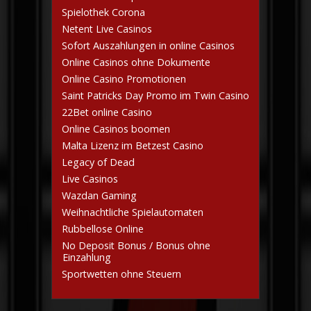
Spielothek Corona
Netent Live Casinos
Sofort Auszahlungen in online Casinos
Online Casinos ohne Dokumente
Online Casino Promotionen
Saint Patricks Day Promo im Twin Casino
22Bet online Casino
Online Casinos boomen
Malta Lizenz im Betzest Casino
Legacy of Dead
Live Casinos
Wazdan Gaming
Weihnachtliche Spielautomaten
Rubbellose Online
No Deposit Bonus / Bonus ohne
Einzahlung
Sportwetten ohne Steuern