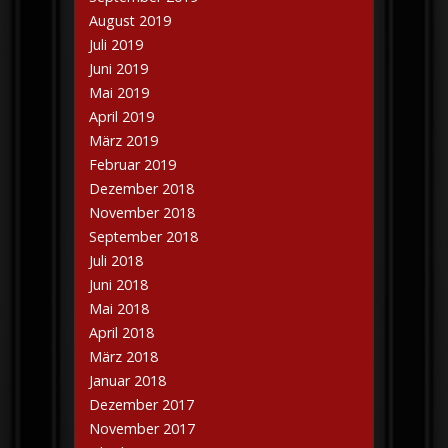
August 2019
Juli 2019
Juni 2019
Mai 2019
April 2019
März 2019
Februar 2019
Dezember 2018
November 2018
September 2018
Juli 2018
Juni 2018
Mai 2018
April 2018
März 2018
Januar 2018
Dezember 2017
November 2017