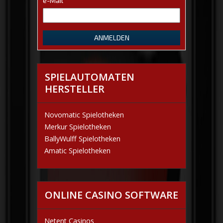
SPIELAUTOMATEN
HERSTELLER
Novomatic Spielotheken
Merkur Spielotheken
BallyWulff Spielotheken
Amatic Spielotheken
ONLINE CASINO SOFTWARE
Netent Casinos