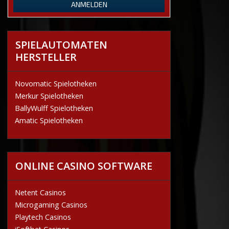
SPIELAUTOMATEN
HERSTELLER
Novomatic Spielotheken
Merkur Spielotheken
BallyWulff Spielotheken
Amatic Spielotheken
ONLINE CASINO SOFTWARE
Netent Casinos
Microgaming Casinos
Playtech Casinos