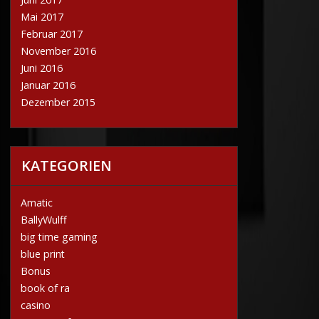
Mai 2017
Februar 2017
November 2016
Juni 2016
Januar 2016
Dezember 2015
KATEGORIEN
Amatic
BallyWulff
big time gaming
blue print
Bonus
book of ra
casino