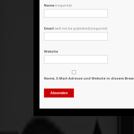
Name
(required)
Email
(will not be published) (required)
Website
Name, E-Mail-Adresse und Website in diesem Brow