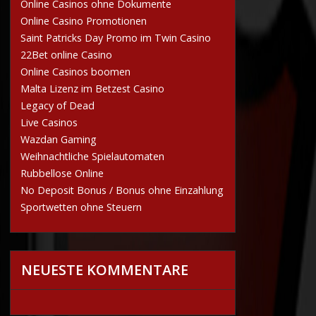
Online Casinos ohne Dokumente
Online Casino Promotionen
Saint Patricks Day Promo im Twin Casino
22Bet online Casino
Online Casinos boomen
Malta Lizenz im Betzest Casino
Legacy of Dead
Live Casinos
Wazdan Gaming
Weihnachtliche Spielautomaten
Rubbellose Online
No Deposit Bonus / Bonus ohne Einzahlung
Sportwetten ohne Steuern
NEUESTE KOMMENTARE