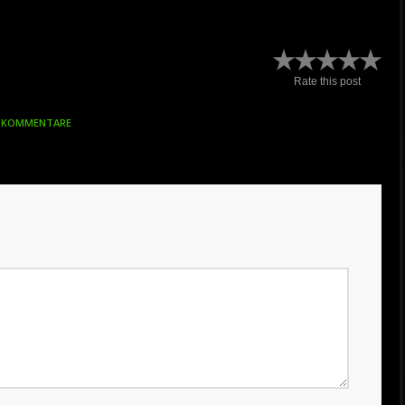
Rate this post
E KOMMENTARE