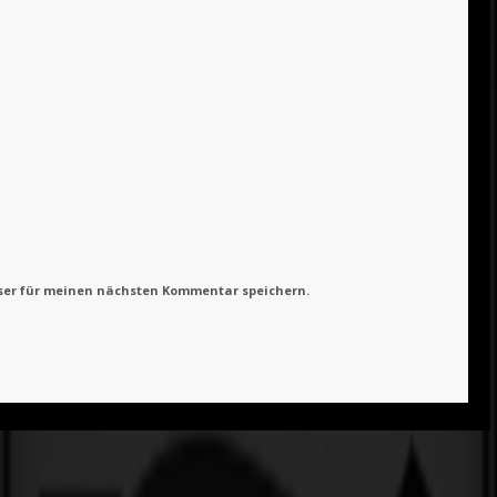
ser für meinen nächsten Kommentar speichern.