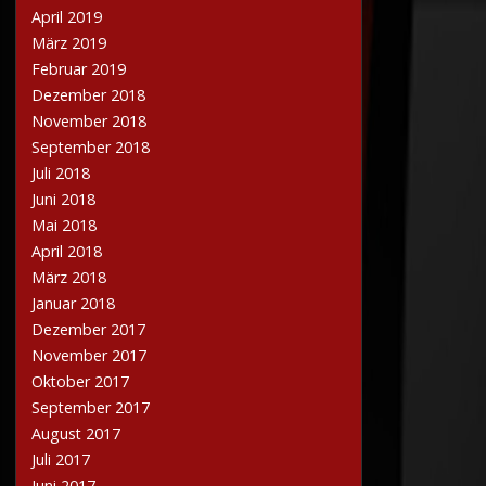
April 2019
März 2019
Februar 2019
Dezember 2018
November 2018
September 2018
Juli 2018
Juni 2018
Mai 2018
April 2018
März 2018
Januar 2018
Dezember 2017
November 2017
Oktober 2017
September 2017
August 2017
Juli 2017
Juni 2017