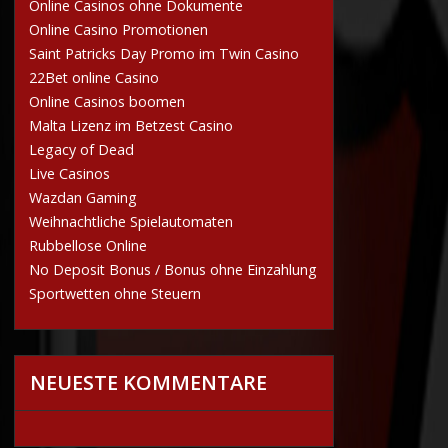
Online Casinos ohne Dokumente
Online Casino Promotionen
Saint Patricks Day Promo im Twin Casino
22Bet online Casino
Online Casinos boomen
Malta Lizenz im Betzest Casino
Legacy of Dead
Live Casinos
Wazdan Gaming
Weihnachtliche Spielautomaten
Rubbellose Online
No Deposit Bonus / Bonus ohne Einzahlung
Sportwetten ohne Steuern
NEUESTE KOMMENTARE