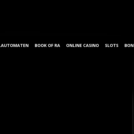
ELAUTOMATEN
BOOK OF RA
ONLINE CASINO
SLOTS
BON