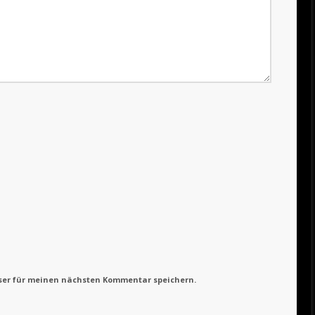
ser für meinen nächsten Kommentar speichern.