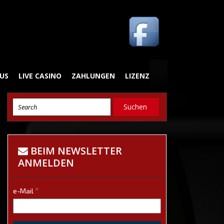
US
LIVE CASINO
ZAHLUNGEN
LIZENZ
BEIM NEWSLETTER
ANMELDEN