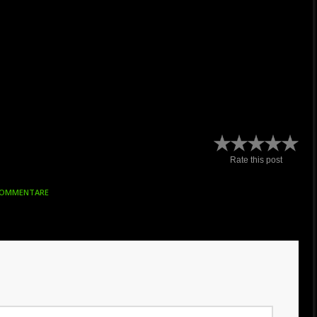
Rate this post
KOMMENTARE