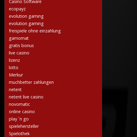
Casino Software
ecopayz
evolution gaming
evolution gaming
freispiele ohne einzahlung
gamomat
gratis bonus
live casino
lizenz
lotto
Merkur
muchbetter zahlungen
netent
netent live casino
novomatic
online casino
play `n go
spielehersteller
Spielothek