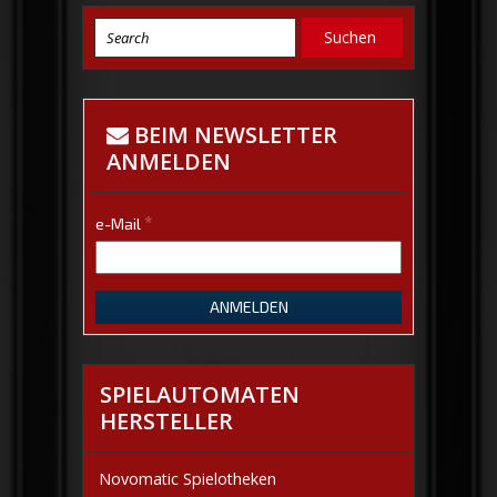
BEIM NEWSLETTER
ANMELDEN
SPIELAUTOMATEN
HERSTELLER
Novomatic Spielotheken