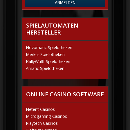
SPIELAUTOMATEN
HERSTELLER
Novomatic Spielotheken
Merkur Spielotheken
BallyWulff Spielotheken
Amatic Spielotheken
ONLINE CASINO SOFTWARE
Netent Casinos
Microgaming Casinos
Playtech Casinos