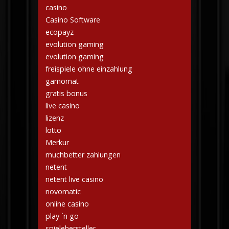
casino
Casino Software
ecopayz
evolution gaming
evolution gaming
freispiele ohne einzahlung
gamomat
gratis bonus
live casino
lizenz
lotto
Merkur
muchbetter zahlungen
netent
netent live casino
novomatic
online casino
play `n go
spielehersteller