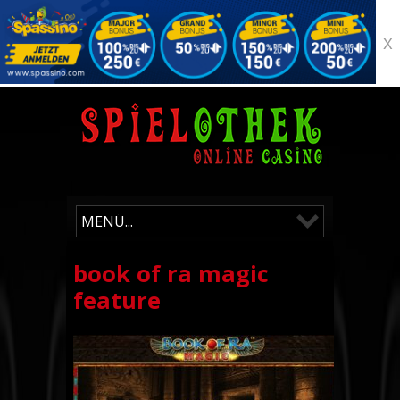
X
book of ra magic
feature