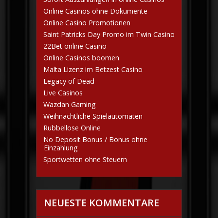
Online Casinos ohne Dokumente
Online Casino Promotionen
Saint Patricks Day Promo im Twin Casino
22Bet online Casino
Online Casinos boomen
Malta Lizenz im Betzest Casino
Legacy of Dead
Live Casinos
Wazdan Gaming
Weihnachtliche Spielautomaten
Rubbellose Online
No Deposit Bonus / Bonus ohne
Einzahlung
Sportwetten ohne Steuern
NEUESTE KOMMENTARE