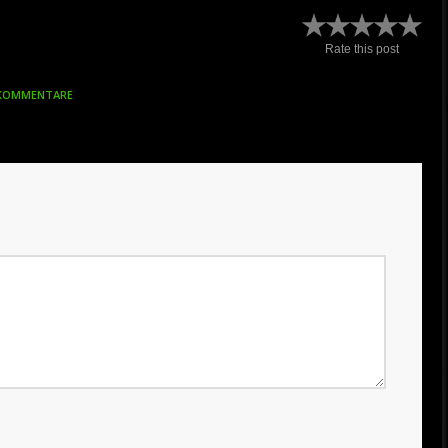
Rate this post
 KOMMENTARE