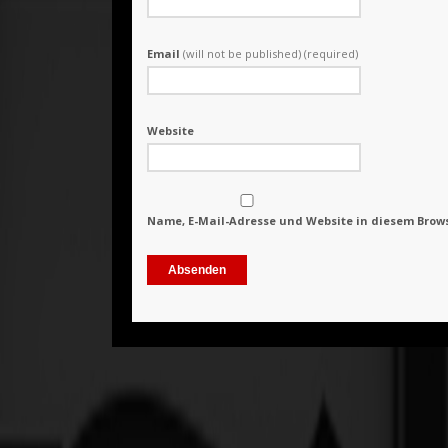
Email
(will not be published) (required)
Website
Name, E-Mail-Adresse und Website in diesem Brow