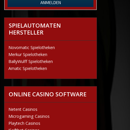
SPIELAUTOMATEN
HERSTELLER
Novomatic Spielotheken
Merkur Spielotheken
BallyWulff Spielotheken
Amatic Spielotheken
ONLINE CASINO SOFTWARE
Netent Casinos
Microgaming Casinos
Playtech Casinos