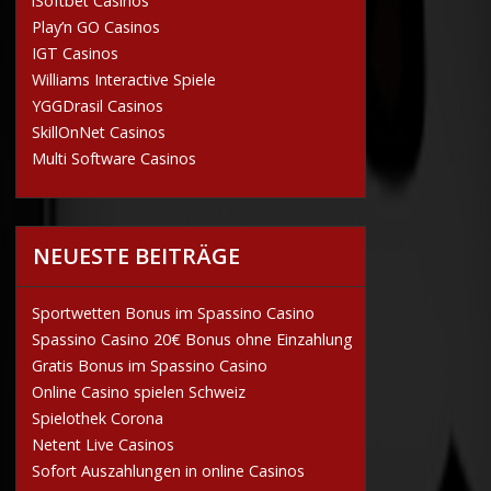
iSoftbet Casinos
Play’n GO Casinos
IGT Casinos
Williams Interactive Spiele
YGGDrasil Casinos
SkillOnNet Casinos
Multi Software Casinos
NEUESTE BEITRÄGE
Sportwetten Bonus im Spassino Casino
Spassino Casino 20€ Bonus ohne Einzahlung
Gratis Bonus im Spassino Casino
Online Casino spielen Schweiz
Spielothek Corona
Netent Live Casinos
Sofort Auszahlungen in online Casinos