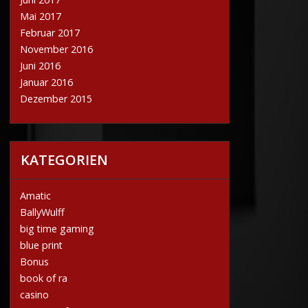
Mai 2017
Februar 2017
November 2016
Juni 2016
Januar 2016
Dezember 2015
KATEGORIEN
Amatic
BallyWulff
big time gaming
blue print
Bonus
book of ra
casino