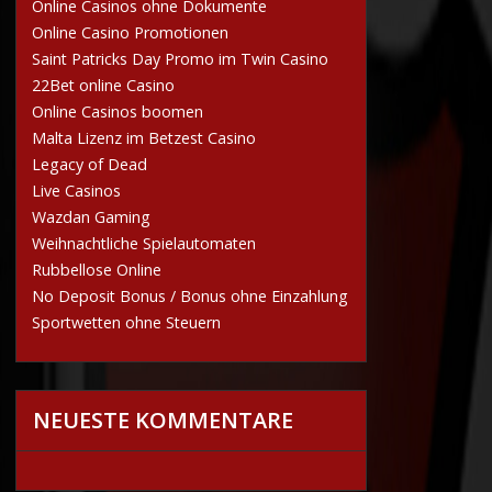
Online Casinos ohne Dokumente
Online Casino Promotionen
Saint Patricks Day Promo im Twin Casino
22Bet online Casino
Online Casinos boomen
Malta Lizenz im Betzest Casino
Legacy of Dead
Live Casinos
Wazdan Gaming
Weihnachtliche Spielautomaten
Rubbellose Online
No Deposit Bonus / Bonus ohne Einzahlung
Sportwetten ohne Steuern
NEUESTE KOMMENTARE