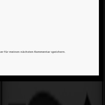
ser für meinen nächsten Kommentar speichern.