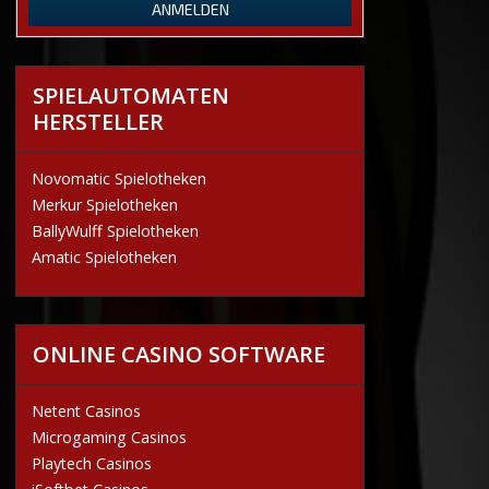
SPIELAUTOMATEN
HERSTELLER
Novomatic Spielotheken
Merkur Spielotheken
BallyWulff Spielotheken
Amatic Spielotheken
ONLINE CASINO SOFTWARE
Netent Casinos
Microgaming Casinos
Playtech Casinos