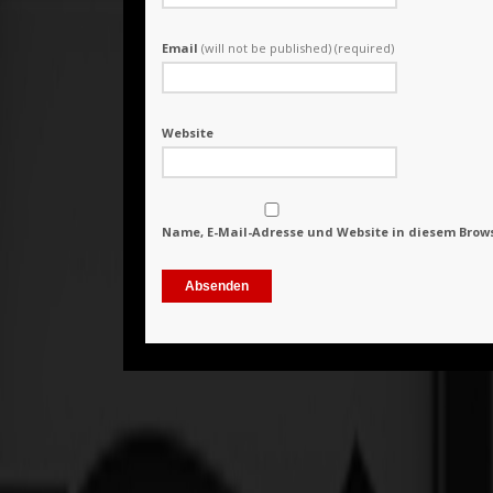
Email
(will not be published) (required)
Website
Name, E-Mail-Adresse und Website in diesem Brow