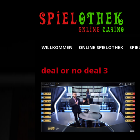
WILLKOMMEN
ONLINE SPIELOTHEK
SPI
deal or no deal 3