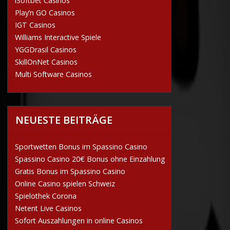
iSoftbet Casinos
Play’n GO Casinos
IGT Casinos
Williams Interactive Spiele
YGGDrasil Casinos
SkillOnNet Casinos
Multi Software Casinos
NEUESTE BEITRÄGE
Sportwetten Bonus im Spassino Casino
Spassino Casino 20€ Bonus ohne Einzahlung
Gratis Bonus im Spassino Casino
Online Casino spielen Schweiz
Spielothek Corona
Netent Live Casinos
Sofort Auszahlungen in online Casinos