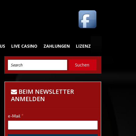
US
LIVE CASINO
ZAHLUNGEN
LIZENZ
BEIM NEWSLETTER
ANMELDEN