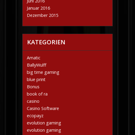
Juni 2016
Januar 2016
Dezember 2015
KATEGORIEN
Amatic
BallyWulff
big time gaming
blue print
Bonus
book of ra
casino
Casino Software
ecopayz
evolution gaming
evolution gaming