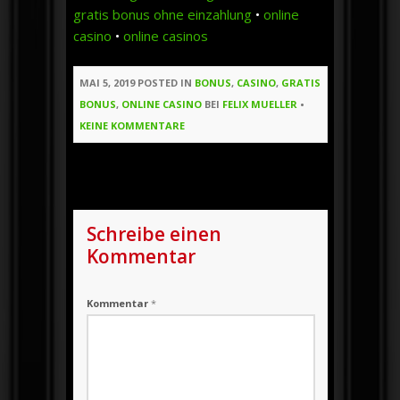
gratis bonus ohne einzahlung
•
online
casino
•
online casinos
MAI 5, 2019
POSTED IN
BONUS
,
CASINO
,
GRATIS
BONUS
,
ONLINE CASINO
BEI
FELIX MUELLER
•
KEINE KOMMENTARE
Schreibe einen
Kommentar
Kommentar
*