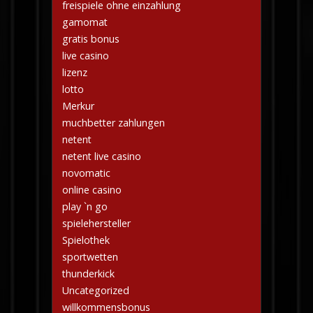
freispiele ohne einzahlung
gamomat
gratis bonus
live casino
lizenz
lotto
Merkur
muchbetter zahlungen
netent
netent live casino
novomatic
online casino
play `n go
spielehersteller
Spielothek
sportwetten
thunderkick
Uncategorized
willkommensbonus