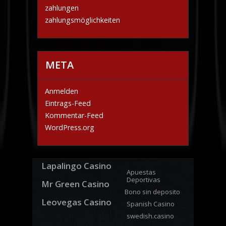
zahlungen
zahlungsmöglichkeiten
META
Anmelden
Eintrags-Feed
Kommentar-Feed
WordPress.org
Lapalingo Casino
Apuestas
Deportivas
Mr Green Casino
Bono sin deposito
Leovegas Casino
Spanish Casino
swedish.casino