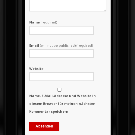
Name
(required)
Email
(will not be published) (required)
Website
Name, E-Mail-Adresse und Website in
diesem Browser für meinen nächsten
Kommentar speichern.