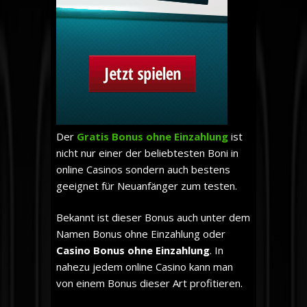
Der
Gratis Bonus ohne Einzahlung
ist
nicht nur einer der beliebtesten Boni in
online Casinos sondern auch bestens
geeignet für Neuanfänger zum testen.
Bekannt ist dieser Bonus auch unter dem
Namen Bonus ohne Einzahlung oder
Casino Bonus ohne Einzahlung
. In
nahezu jedem online Casino kann man
von einem Bonus dieser Art profitieren.