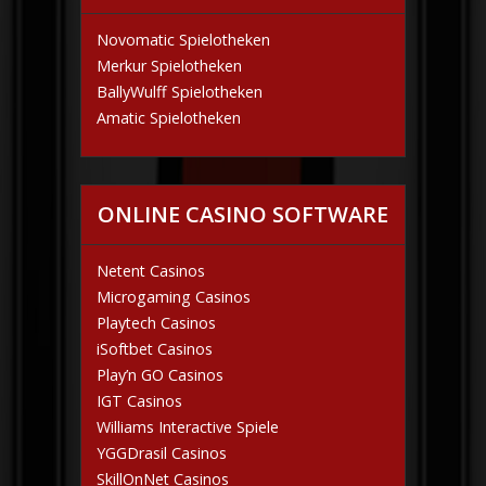
Novomatic Spielotheken
Merkur Spielotheken
BallyWulff Spielotheken
Amatic Spielotheken
ONLINE CASINO SOFTWARE
Netent Casinos
Microgaming Casinos
Playtech Casinos
iSoftbet Casinos
Play’n GO Casinos
IGT Casinos
Williams Interactive Spiele
YGGDrasil Casinos
SkillOnNet Casinos