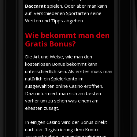
Baccarat
spielen. Oder aber man kann
auf verschiedenen Sportarten seine
Wetten und Tipps abgeben.
Wie bekommt man den
Gratis Bonus?
Die Art und Weise, wie man den
kostenlosen Bonus bekommt kann
unterschiedlich sein. Als erstes muss man
natürlich ein Spielerkonto im
ausgewählten online Casino eröffnen.
Dazu informiert man sich am besten
vorher um zu sehen was einem am
ehesten zusagt.
In einigen Casino wird der Bonus direkt
nach der Registrierung dem Konto
gutgeschrieben. In manchen wiederum