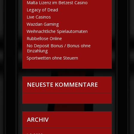
Malta Lizenz im Betzest Casino
Legacy of Dead
Live Casinos
Wazdan Gaming
Weihnachtliche Spielautomaten
Rubbellose Online
No Deposit Bonus / Bonus ohne
Einzahlung
Sportwetten ohne Steuern
NEUESTE KOMMENTARE
ARCHIV