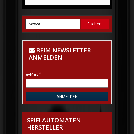
BEIM NEWSLETTER
ANMELDEN
SPIELAUTOMATEN
HERSTELLER