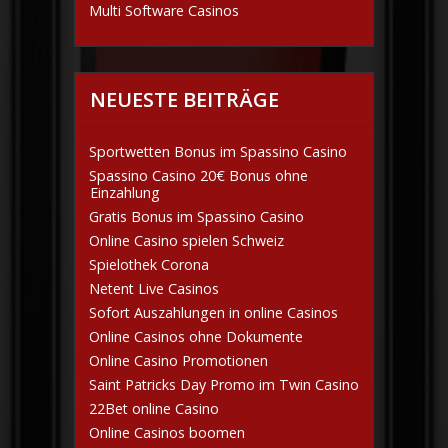
Multi Software Casinos
NEUESTE BEITRÄGE
Sportwetten Bonus im Spassino Casino
Spassino Casino 20€ Bonus ohne
Einzahlung
Gratis Bonus im Spassino Casino
Online Casino spielen Schweiz
Spielothek Corona
Netent Live Casinos
Sofort Auszahlungen in online Casinos
Online Casinos ohne Dokumente
Online Casino Promotionen
Saint Patricks Day Promo im Twin Casino
22Bet online Casino
Online Casinos boomen