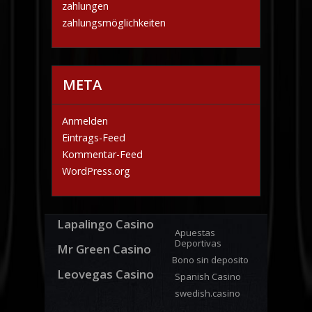
zahlungen
zahlungsmöglichkeiten
META
Anmelden
Eintrags-Feed
Kommentar-Feed
WordPress.org
Lapalingo Casino
Apuestas
Deportivas
Mr Green Casino
Bono sin deposito
Leovegas Casino
Spanish Casino
swedish.casino