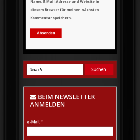
Name, E-Mail-Adresse und Website in
diesem Browser für meinen nächsten
Kommentar speichern.
BEIM NEWSLETTER
ANMELDEN