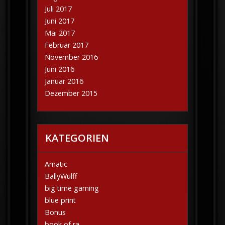
Juli 2017
Juni 2017
Mai 2017
Februar 2017
November 2016
Juni 2016
Januar 2016
Dezember 2015
KATEGORIEN
Amatic
BallyWulff
big time gaming
blue print
Bonus
book of ra