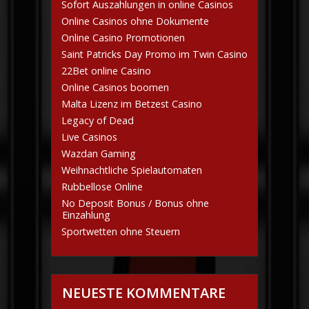
Sofort Auszahlungen in online Casinos
Online Casinos ohne Dokumente
Online Casino Promotionen
Saint Patricks Day Promo im Twin Casino
22Bet online Casino
Online Casinos boomen
Malta Lizenz im Betzest Casino
Legacy of Dead
Live Casinos
Wazdan Gaming
Weihnachtliche Spielautomaten
Rubbellose Online
No Deposit Bonus / Bonus ohne
Einzahlung
Sportwetten ohne Steuern
NEUESTE KOMMENTARE