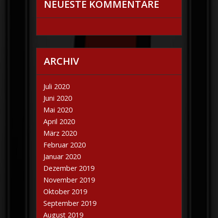
NEUESTE KOMMENTARE
ARCHIV
Juli 2020
Juni 2020
Mai 2020
April 2020
März 2020
Februar 2020
Januar 2020
Dezember 2019
November 2019
Oktober 2019
September 2019
August 2019