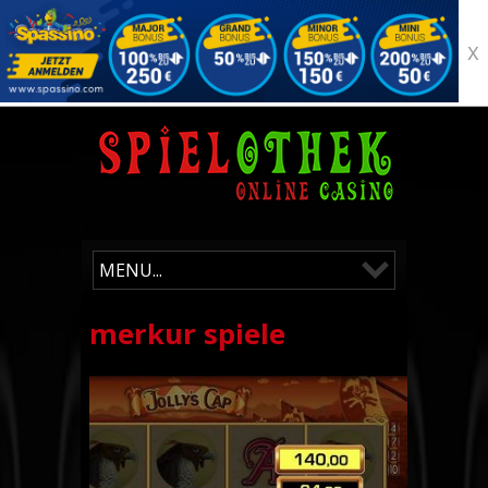
X
merkur spiele