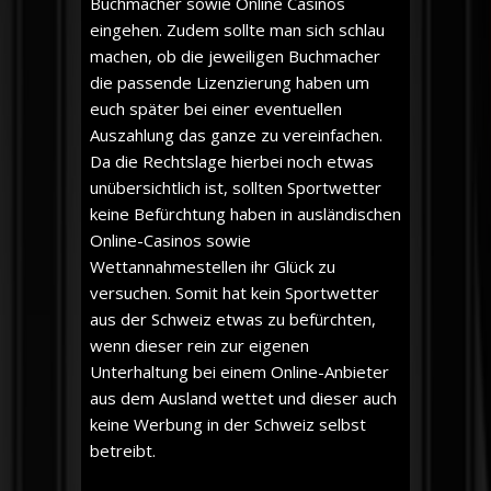
Buchmacher sowie Online Casinos
eingehen. Zudem sollte man sich schlau
machen, ob die jeweiligen Buchmacher
die passende Lizenzierung haben um
euch später bei einer eventuellen
Auszahlung das ganze zu vereinfachen.
Da die Rechtslage hierbei noch etwas
unübersichtlich ist, sollten Sportwetter
keine Befürchtung haben in ausländischen
Online-Casinos sowie
Wettannahmestellen ihr Glück zu
versuchen. Somit hat kein Sportwetter
aus der Schweiz etwas zu befürchten,
wenn dieser rein zur eigenen
Unterhaltung bei einem Online-Anbieter
aus dem Ausland wettet und dieser auch
keine Werbung in der Schweiz selbst
betreibt.