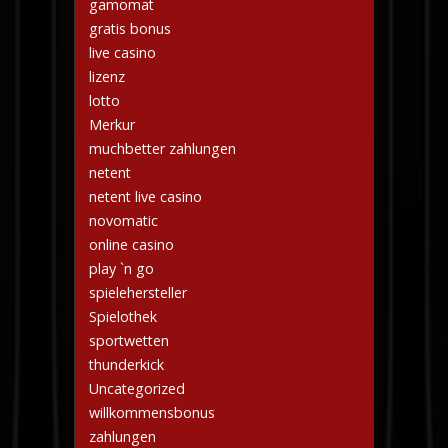
gamomat
gratis bonus
live casino
lizenz
lotto
Merkur
muchbetter zahlungen
netent
netent live casino
novomatic
online casino
play `n go
spielehersteller
Spielothek
sportwetten
thunderkick
Uncategorized
willkommensbonus
zahlungen