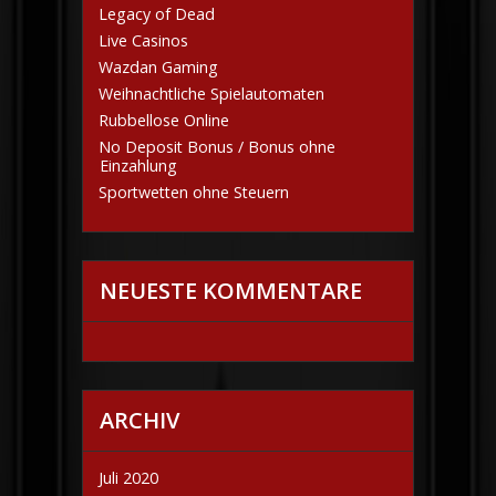
Legacy of Dead
Live Casinos
Wazdan Gaming
Weihnachtliche Spielautomaten
Rubbellose Online
No Deposit Bonus / Bonus ohne
Einzahlung
Sportwetten ohne Steuern
NEUESTE KOMMENTARE
ARCHIV
Juli 2020