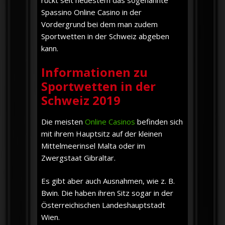
Spassino Online Casino in der
Vordergrund bei dem man zudem
Sportwetten in der Schweiz abgeben
kann.
Informationen zu
Sportwetten in der
Schweiz 2019
Die meisten
Online Casinos
befinden sich
mit ihrem Hauptsitz auf der kleinen
Mittelmeerinsel Malta oder im
Zwergstaat Gibraltar.
Es gibt aber auch Ausnahmen, wie z. B.
Bwin. Die haben ihren Sitz sogar in der
Österreichischen Landeshauptstadt
Wien.