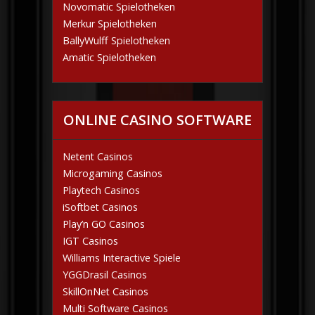
Novomatic Spielotheken
Merkur Spielotheken
BallyWulff Spielotheken
Amatic Spielotheken
ONLINE CASINO SOFTWARE
Netent Casinos
Microgaming Casinos
Playtech Casinos
iSoftbet Casinos
Play’n GO Casinos
IGT Casinos
Williams Interactive Spiele
YGGDrasil Casinos
SkillOnNet Casinos
Multi Software Casinos