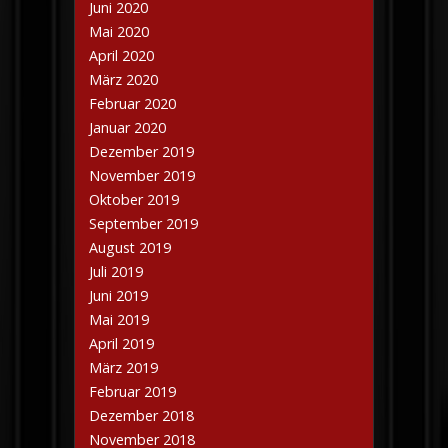
Juni 2020
Mai 2020
April 2020
März 2020
Februar 2020
Januar 2020
Dezember 2019
November 2019
Oktober 2019
September 2019
August 2019
Juli 2019
Juni 2019
Mai 2019
April 2019
März 2019
Februar 2019
Dezember 2018
November 2018