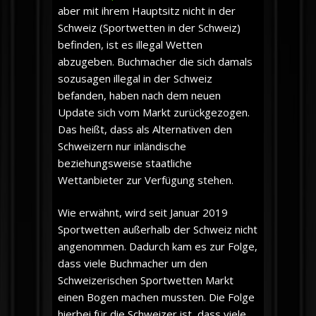
aber mit ihrem Hauptsitz nicht in der
Schweiz (Sportwetten in der Schweiz)
befinden, ist es illegal Wetten
abzugeben. Buchmacher die sich damals
sozusagen illegal in der Schweiz
befanden, haben nach dem neuen
Update sich vom Markt zurückgezogen.
Das heißt, dass als Alternativen den
Schweizern nur inländische
beziehungsweise staatliche
Wettanbieter zur Verfügung stehen.
Wie erwähnt, wird seit Januar 2019
Sportwetten außerhalb der Schweiz nicht
angenommen. Dadurch kam es zur Folge,
dass viele Buchmacher um den
Schweizerischen Sportwetten Markt
einen Bogen machen mussten. Die Folge
hierbei für die Schweizer ist, dass viele