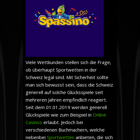
Viele Wettkunden stellen sich die Frage,
ob überhaupt Sportwetten in der
Schweiz legal sind. Mit Sicherheit sollte
man sich bewusst sein, dass die Schweiz
generell auf solche Glücksspiele seit
mehreren Jahren empfindlich reagiert.
Seit dem 01.01.2019 werden generell
Glückspiele wie zum Beispiel in
Online
Casinos
erlaubt. Jedoch bei
verschiedenen Buchmachern, welche
nebenbei
Sportwetten
anbieten, die sich