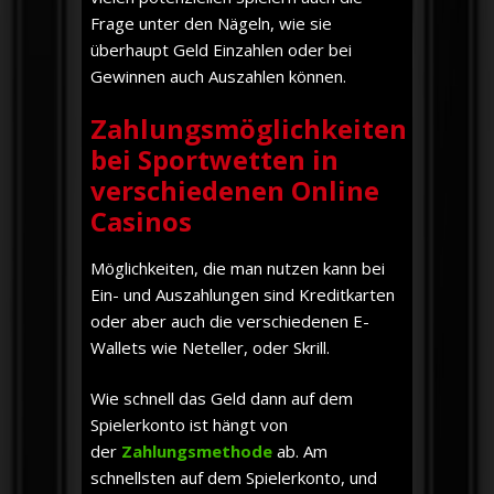
Frage unter den Nägeln, wie sie
überhaupt Geld Einzahlen oder bei
Gewinnen auch Auszahlen können.
Zahlungsmöglichkeiten
bei Sportwetten in
verschiedenen Online
Casinos
Möglichkeiten, die man nutzen kann bei
Ein- und Auszahlungen sind Kreditkarten
oder aber auch die verschiedenen E-
Wallets wie Neteller, oder Skrill.
Wie schnell das Geld dann auf dem
Spielerkonto ist hängt von
der
Zahlungsmethode
ab. Am
schnellsten auf dem Spielerkonto, und