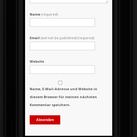
Name
(required)
Email
(will not be published) (required)
Website
Name, E-Mail-Adresse und Website in
diesem Browser für meinen nächsten
Kommentar speichern.