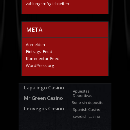
zahlungsmöglichkeiten
META
Anmelden
Eintrags-Feed
Kommentar-Feed
WordPress.org
Lapalingo Casino
Apuestas
Deportivas
Mr Green Casino
Bono sin deposito
Leovegas Casino
Spanish Casino
swedish.casino