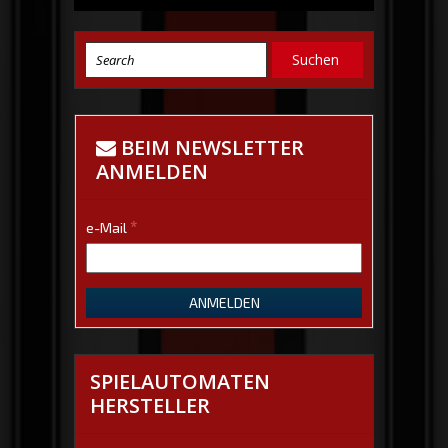
BEIM NEWSLETTER
ANMELDEN
SPIELAUTOMATEN
HERSTELLER