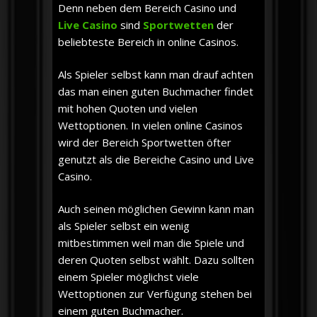
Denn neben dem Bereich Casino und
Live Casino
sind
Sportwetten
der
beliebteste Bereich in online Casinos.
Als Spieler selbst kann man drauf achten
das man einen guten Buchmacher findet
mit hohen Quoten und vielen
Wettoptionen. In vielen online Casinos
wird der Bereich Sportwetten öfter
genutzt als die Bereiche Casino und Live
Casino.
Auch seinen möglichen Gewinn kann man
als Spieler selbst ein wenig
mitbestimmen weil man die Spiele und
deren Quoten selbst wählt. Dazu sollten
einem Spieler möglichst viele
Wettoptionen zur Verfügung stehen bei
einem guten Buchmacher.