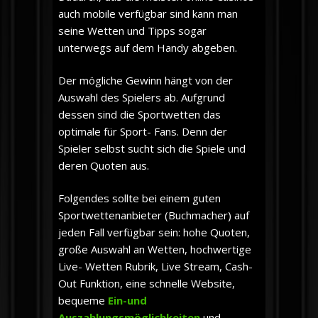
auch mobile verfügbar sind kann man
seine Wetten und Tipps sogar
unterwegs auf dem Handy abgeben.
Der mögliche Gewinn hängt von der
Auswahl des Spielers ab. Aufgrund
dessen sind die Sportwetten das
optimale für Sport- Fans. Denn der
Spieler selbst sucht sich die Spiele und
deren Quoten aus.
Folgendes sollte bei einem guten
Sportwettenanbieter (Buchmacher) auf
jeden Fall verfügbar sein: hohe Quoten,
große Auswahl an Wetten, hochwertige
Live- Wetten Rubrik, Live Stream, Cash-
Out Funktion, eine schnelle Website,
bequeme
Ein-und
Auszahlungsmöglichkeiten
und