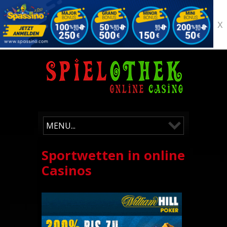
X
Sportwetten in online
Casinos