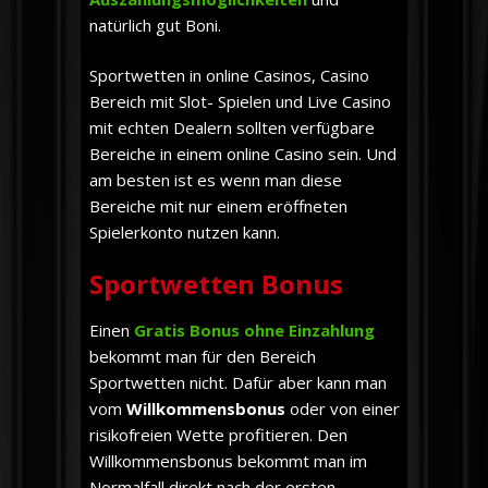
natürlich gut Boni.
Sportwetten in online Casinos, Casino
Bereich mit Slot- Spielen und Live Casino
mit echten Dealern sollten verfügbare
Bereiche in einem online Casino sein. Und
am besten ist es wenn man diese
Bereiche mit nur einem eröffneten
Spielerkonto nutzen kann.
Sportwetten Bonus
Einen
Gratis Bonus ohne Einzahlung
bekommt man für den Bereich
Sportwetten nicht. Dafür aber kann man
vom
Willkommensbonus
oder von einer
risikofreien Wette profitieren. Den
Willkommensbonus bekommt man im
Normalfall direkt nach der ersten