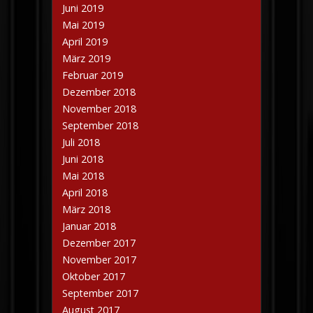
Juni 2019
Mai 2019
April 2019
März 2019
Februar 2019
Dezember 2018
November 2018
September 2018
Juli 2018
Juni 2018
Mai 2018
April 2018
März 2018
Januar 2018
Dezember 2017
November 2017
Oktober 2017
September 2017
August 2017