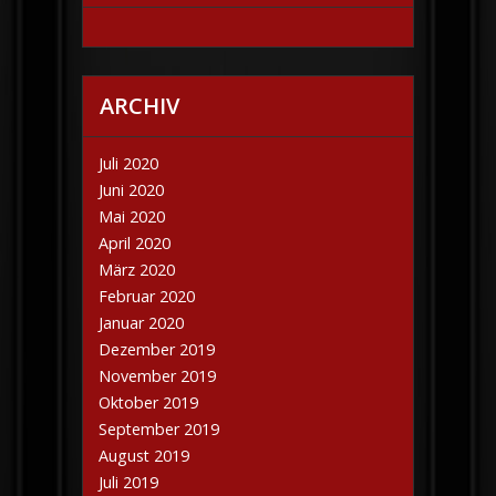
ARCHIV
Juli 2020
Juni 2020
Mai 2020
April 2020
März 2020
Februar 2020
Januar 2020
Dezember 2019
November 2019
Oktober 2019
September 2019
August 2019
Juli 2019