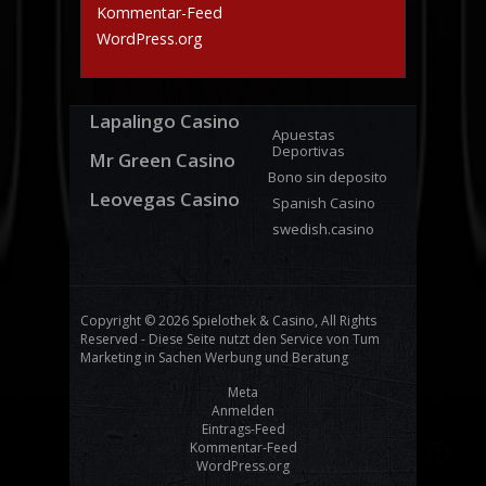
Kommentar-Feed
WordPress.org
Lapalingo Casino
Apuestas
Deportivas
Mr Green Casino
Bono sin deposito
Leovegas Casino
Spanish Casino
swedish.casino
Copyright © 2026
Spielothek & Casino
, All Rights
Reserved - Diese Seite nutzt den Service von
Tum
Marketing
in Sachen Werbung und Beratung
Meta
Anmelden
Eintrags-Feed
Kommentar-Feed
WordPress.org