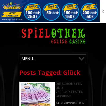
X
Posts Tagged: Glück
DIE SCHÖNSTEN
UND
VERRÜCKTESTEN
GEWINNE
JULI 2, 2019
POSTED IN