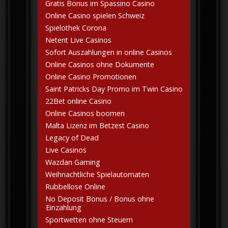
Gratis Bonus im Spassino Casino
Online Casino spielen Schweiz
Spielothek Corona
Netent Live Casinos
Sofort Auszahlungen in online Casinos
Online Casinos ohne Dokumente
Online Casino Promotionen
Saint Patricks Day Promo im Twin Casino
22Bet online Casino
Online Casinos boomen
Malta Lizenz im Betzest Casino
Legacy of Dead
Live Casinos
Wazdan Gaming
Weihnachtliche Spielautomaten
Rubbellose Online
No Deposit Bonus / Bonus ohne
Einzahlung
Sportwetten ohne Steuern