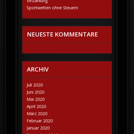
Einzahlung
Sportwetten ohne Steuern
NEUESTE KOMMENTARE
ARCHIV
Juli 2020
Juni 2020
Mai 2020
April 2020
März 2020
Februar 2020
Januar 2020