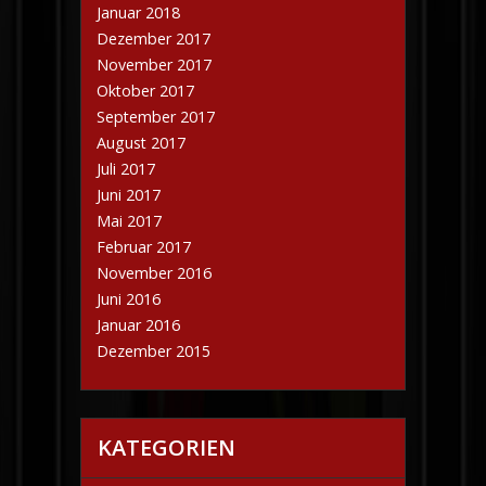
Januar 2018
Dezember 2017
November 2017
Oktober 2017
September 2017
August 2017
Juli 2017
Juni 2017
Mai 2017
Februar 2017
November 2016
Juni 2016
Januar 2016
Dezember 2015
KATEGORIEN