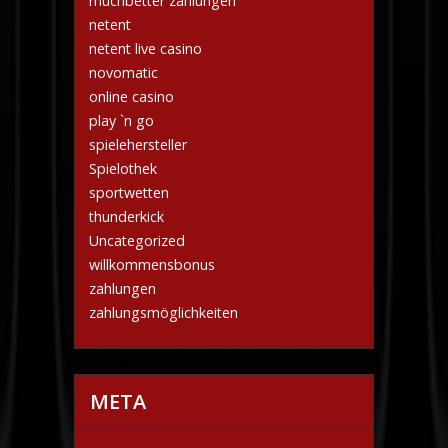
muchbetter zahlungen
netent
netent live casino
novomatic
online casino
play `n go
spielehersteller
Spielothek
sportwetten
thunderkick
Uncategorized
willkommensbonus
zahlungen
zahlungsmöglichkeiten
META