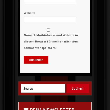
Website
Name, E-Mail-Adresse und Website in
diesem Browser für meinen nächsten
Kommentar speichern.
BEIM NEWSLETTER