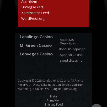
Anmelden
Eintrags-Feed
Kommentar-Feed
WordPress.org
Lapalingo Casino
Apuestas
Deportivas
Mr Green Casino
Bono sin deposito
Leovegas Casino
Spanish Casino
swedish.casino
Copyright © 2026
Spielothek & Casino
, All Rights
Reserved - Diese Seite nutzt den Service von
Tum
Marketing
in Sachen Werbung und Beratung
Meta
Anmelden
Eintrags-Feed