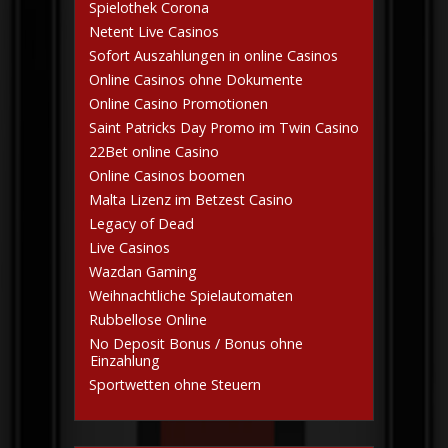
Spielothek Corona
Netent Live Casinos
Sofort Auszahlungen in online Casinos
Online Casinos ohne Dokumente
Online Casino Promotionen
Saint Patricks Day Promo im Twin Casino
22Bet online Casino
Online Casinos boomen
Malta Lizenz im Betzest Casino
Legacy of Dead
Live Casinos
Wazdan Gaming
Weihnachtliche Spielautomaten
Rubbellose Online
No Deposit Bonus / Bonus ohne
Einzahlung
Sportwetten ohne Steuern