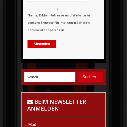
Name, E-Mail-Adresse und Website in
diesem Browser für meinen nächsten
Kommentar speichern.
BEIM NEWSLETTER
ANMELDEN