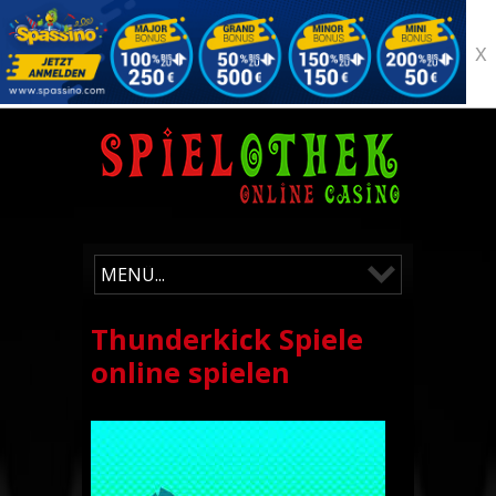
X
Thunderkick Spiele
online spielen