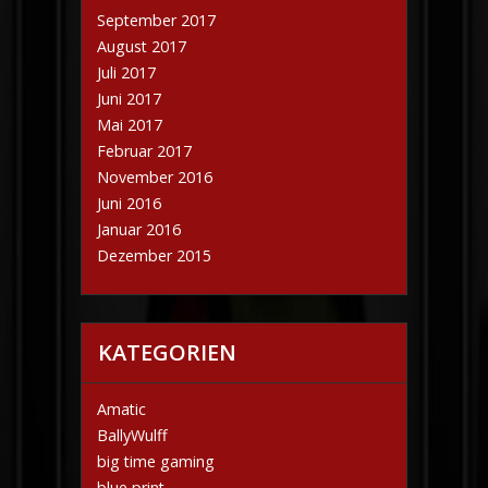
September 2017
August 2017
Juli 2017
Juni 2017
Mai 2017
Februar 2017
November 2016
Juni 2016
Januar 2016
Dezember 2015
KATEGORIEN
Amatic
BallyWulff
big time gaming
blue print