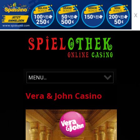
X
Vera & John Casino