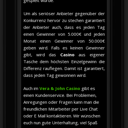
gespielt wurde.
Um als seriöser Anbieter gegenüber der
Konkurrenz hervor zu stechen garantiert
der Anbieter auch, dass es jeden Tag
einen Gewinner von 5.000€ und jeden
Monat einen Gewinner von 50.000€
geben wird. Falls es keinen Gewinner
gibt, wird das
Casino
aus eigener
Tasche dem höchsten Einzelgewinn die
Differenz rauflegen. Damit ist garantiert,
dass jeden Tag gewonnen wird.
Auch im
Vera & John Casino
gibt es
einen Kundenservice. Bei Problemen,
Anregungen oder Fragen kann man die
freundlichen Mitarbeiter per Live Chat
oder E Mail kontaktieren. Wir wünschen
euch nun gute Unterhaltung, viel Spaß