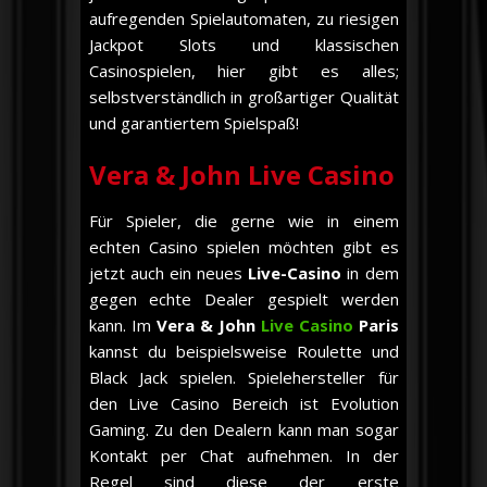
aufregenden Spielautomaten, zu riesigen
Jackpot Slots und klassischen
Casinospielen, hier gibt es alles;
selbstverständlich in großartiger Qualität
und garantiertem Spielspaß!
Vera & John Live Casino
Für Spieler, die gerne wie in einem
echten Casino spielen möchten gibt es
jetzt auch ein neues
Live-Casino
in dem
gegen echte Dealer gespielt werden
kann. Im
Vera & John
Live Casino
Paris
kannst du beispielsweise Roulette und
Black Jack spielen. Spielehersteller für
den Live Casino Bereich ist Evolution
Gaming. Zu den Dealern kann man sogar
Kontakt per Chat aufnehmen. In der
Regel sind diese der erste