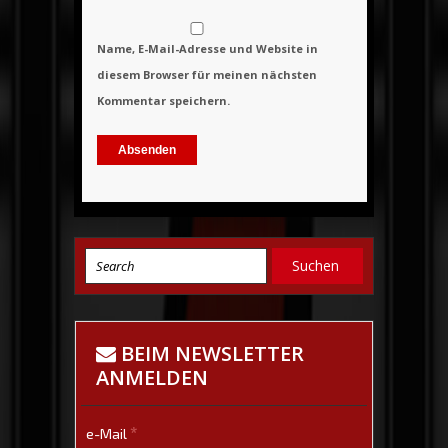
Name, E-Mail-Adresse und Website in
diesem Browser für meinen nächsten
Kommentar speichern.
BEIM NEWSLETTER
ANMELDEN