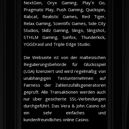
NextGen, Oryx Gaming, Play`n Go,
Pragmatic Play, Push Gaming, Quickspin,
Rabcat, Realistic Games, Red Tiger,
Relax Gaming, Scientific Games, Side City
Studios, Skillz Gaming, Slingo, Slingshot,
STHLM Gaming, Sunfox, Thunderkick,
YGGDrasil und Triple Edge Studio.
Die Webseite ist von der maltesischen
Regulierungsbehörde für Glücksspiel
(LGA) lizenziert und wird regelmäßig von
unabhängigen Testunternehmen auf
Fairness der Zahlenzufallsgeneratoren
geprüft. Alle Transaktionen werden auch
nur über gesicherte SSL-Verbindungen
durchgeführt. Das Vera & John Casino ist
ein sehr einfaches und
kundenfreundliches online Casino.