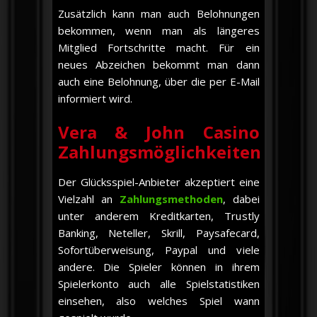
Zusätzlich kann man auch Belohnungen
bekommen, wenn man als längeres
Mitglied Fortschritte macht. Für ein
neues Abzeichen bekommt man dann
auch eine Belohnung, über die per E-Mail
informiert wird.
Vera & John Casino
Zahlungsmöglichkeiten
Der Glücksspiel-Anbieter akzeptiert eine
Vielzahl an
Zahlungsmethoden
, dabei
unter anderem Kreditkarten, Trustly
Banking, Neteller, Skrill, Paysafecard,
Sofortüberweisung, Paypal und viele
andere. Die Spieler können in ihrem
Spielerkonto auch alle Spielstatistiken
einsehen, also welches Spiel wann