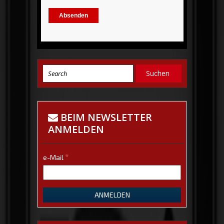
BEIM NEWSLETTER
ANMELDEN