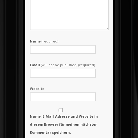
Name
(required)
Email
(will not be published) (required)
Website
Name, E-Mail-Adresse und Website in
diesem Browser für meinen nächsten
Kommentar speichern.