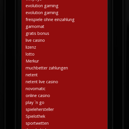
evolution gaming
evolution gaming
freispiele ohne einzahlung
gamomat
gratis bonus
live casino
lizenz
lotto
Merkur
muchbetter zahlungen
netent
netent live casino
novomatic
online casino
play `n go
spielehersteller
Spielothek
sportwetten