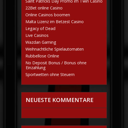
Saint Patricks Day Promo im Twin Casino
22Bet online Casino
Online Casinos boomen
Malta Lizenz im Betzest Casino
Legacy of Dead
Live Casinos
Wazdan Gaming
Weihnachtliche Spielautomaten
Rubbellose Online
No Deposit Bonus / Bonus ohne
Einzahlung
Sportwetten ohne Steuern
NEUESTE KOMMENTARE