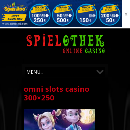
X
omni slots casino
300×250