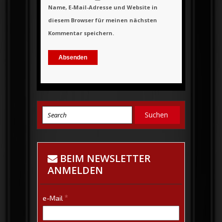
Name, E-Mail-Adresse und Website in
diesem Browser für meinen nächsten
Kommentar speichern.
BEIM NEWSLETTER
ANMELDEN