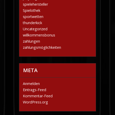
spielehersteller
Spielothek
sportwetten
thunderkick
Uncategorized
willkommensbonus
zahlungen
zahlungsmöglichkeiten
META
Anmelden
Eintrags-Feed
Kommentar-Feed
WordPress.org